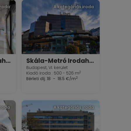
iroda
A kategóriás iroda
Downtown IX Irodaház
Skála-Metró Irodaház és Áruház
Budapest, VI. kerület
2
Kiadó iroda : 500 - 526 m
2
Bérleti díj:
18 - 18.5 €/m
iroda
A kategóriás iroda