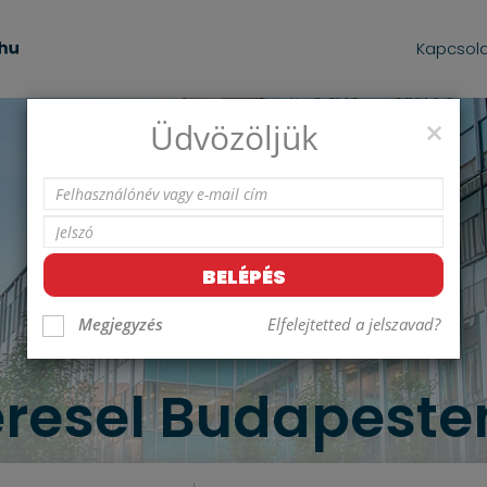
Kapcsol
×
Üdvözöljük
Megjegyzés
Elfelejtetted a jelszavad?
eresel Budapeste