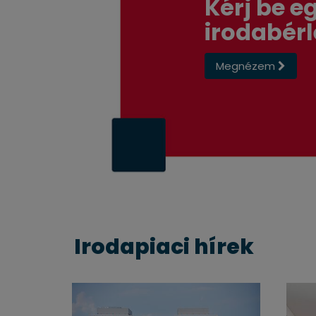
Kérj be e
irodabérl
Megnézem
Irodapiaci hírek