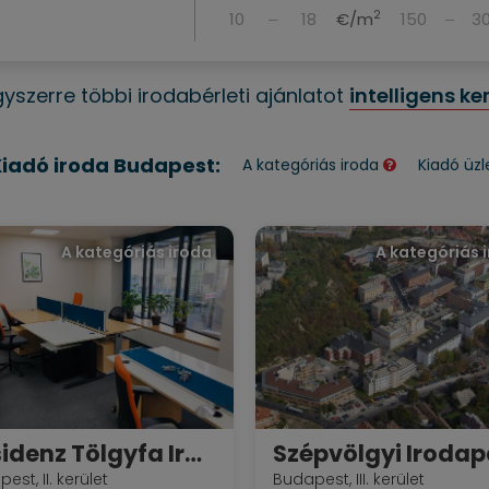
2
‒
€/m
‒
gyszerre többi irodabérleti ajánlatot
intelligens ke
iadó iroda Budapest:
A kategóriás iroda
Kiadó üzl
A kategóriás iroda
A kategóriás 
Residenz Tölgyfa Irodaház
Szépvölgyi Irodap
est, II. kerület
Budapest, III. kerület