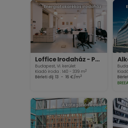
Energiatakarékos irodaház
Loffice Irodaház - Paulay Ede
Alk
Budapest, VI. kerület
Budap
2
Kiadó iroda : 140 - 339 m
Kiadó
2
Bérleti díj:
13 - 16 €/m
Bérlet
BREE
A kategóriás iroda