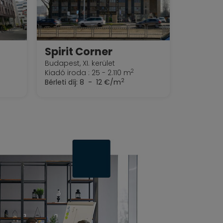
Spirit Corner
Budapest, XI. kerület
2
Kiadó iroda : 25 - 2.110 m
2
Bérleti díj:
8 - 12 €/m