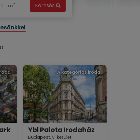
2
Keresés
m
resőnkkel
.
et
iroda
A kategóriás iroda
ark
Ybl Palota Irodaház
Budapest, V. kerület