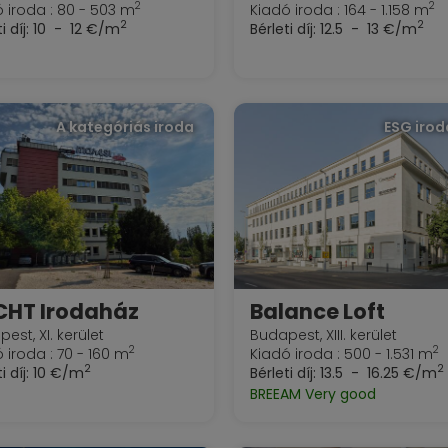
2
2
 iroda : 80 - 503 m
Kiadó iroda : 164 - 1.158 m
2
2
i díj:
10 - 12 €/m
Bérleti díj:
12.5 - 13 €/m
A kategóriás iroda
ESG iro
CHT Irodaház
Balance Loft
est, XI. kerület
Budapest, XIII. kerület
2
2
 iroda : 70 - 160 m
Kiadó iroda : 500 - 1.531 m
2
2
i díj:
10 €/m
Bérleti díj:
13.5 - 16.25 €/m
BREEAM Very good