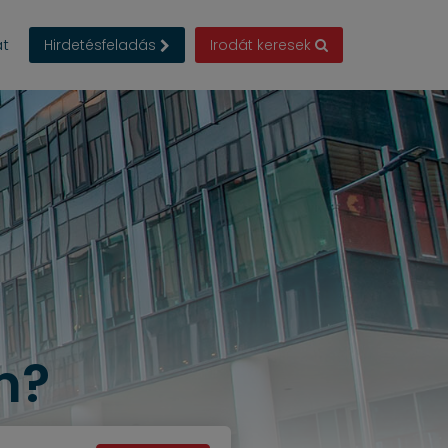
at
Hirdetésfeladás
Irodát keresek
n?