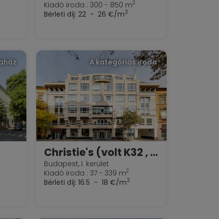
2
Kiadó iroda : 300 - 850 m
2
Bérleti díj:
22 - 26 €/m
daház
A kategóriás iroda
Christie's (volt K32 , Irene)
Budapest, I. kerület
2
Kiadó iroda : 37 - 339 m
2
Bérleti díj:
16.5 - 18 €/m