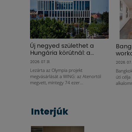
Új negyed születhet a
Bangk
Hungária körútnál: a...
workca
2026. 07. 31.
2026. 07.
Lezárta az Olympia projekt
Bangkok
megvásárlását a WING: az Atenortól
úti célj
megvett, mintegy 74 ezer...
alkalom
Interjúk