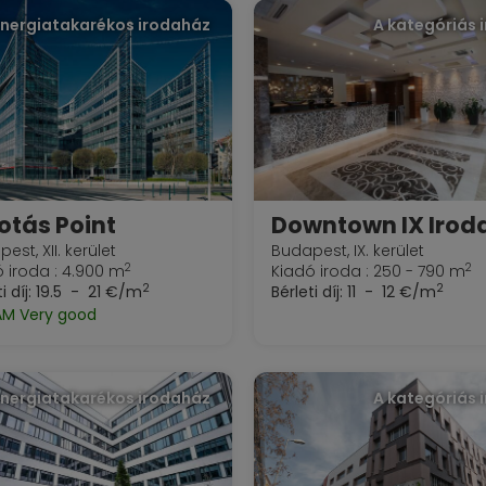
Energiatakarékos irodaház
A kategóriás 
otás Point
est, XII. kerület
Budapest, IX. kerület
2
2
 iroda : 4.900 m
Kiadó iroda : 250 - 790 m
2
2
i díj:
19.5 - 21 €/m
Bérleti díj:
11 - 12 €/m
AM Very good
Energiatakarékos irodaház
A kategóriás 