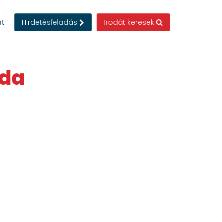
at
Hirdetésfeladás
Irodát keresek
oda