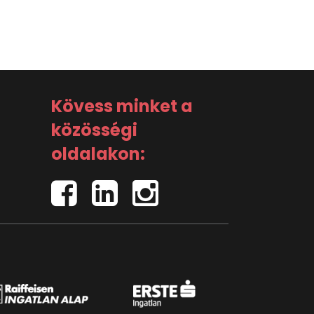
Kövess minket a
közösségi
oldalakon: