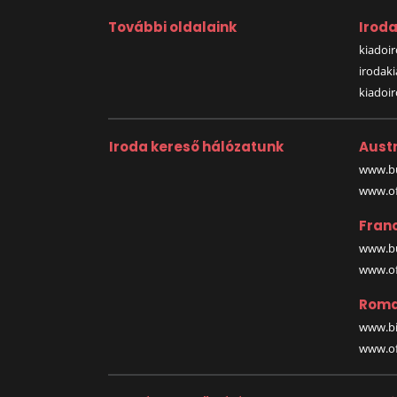
További oldalaink
Irod
kiadoir
irodak
kiadoi
Iroda kereső hálózatunk
Austr
www.bu
www.off
Fran
www.bu
www.off
Roma
www.bi
www.off