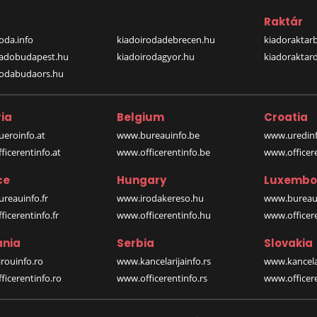
a
Raktár
oda.info
kiadoirodadebrecen.hu
kiadoraktar
iadobudapest.hu
kiadoirodagyor.hu
kiadoraktar
rodabudaors.hu
ia
Belgium
Croatia
eroinfo.at
www.bureauinfo.be
www.uredinf
icerentinfo.at
www.officerentinfo.be
www.officer
ce
Hungary
Luxembo
reauinfo.fr
www.irodakereso.hu
www.bureaui
icerentinfo.fr
www.officerentinfo.hu
www.officere
nia
Serbia
Slovakia
rouinfo.ro
www.kancelarijainfo.rs
www.kancela
icerentinfo.ro
www.officerentinfo.rs
www.officere