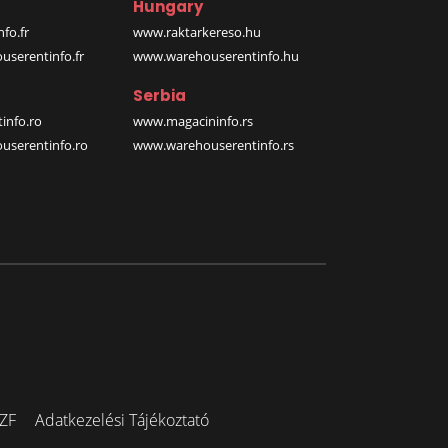
Hungary
fo.fr
www.raktarkereso.hu
serentinfo.fr
www.warehouserentinfo.hu
Serbia
info.ro
www.magacininfo.rs
serentinfo.ro
www.warehouserentinfo.rs
ZF
Adatkezelési Tájékoztató