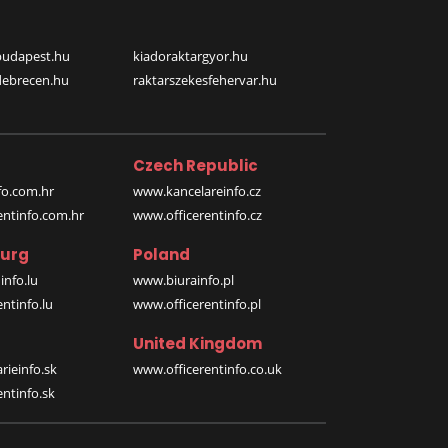
budapest.hu
kiadoraktargyor.hu
debrecen.hu
raktarszekesfehervar.hu
Czech Republic
o.com.hr
www.kancelareinfo.cz
entinfo.com.hr
www.officerentinfo.cz
urg
Poland
nfo.lu
www.biurainfo.pl
ntinfo.lu
www.officerentinfo.pl
United Kingdom
rieinfo.sk
www.officerentinfo.co.uk
ntinfo.sk