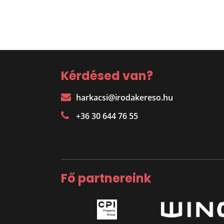
Kérdésed van?
harkacsi@irodakereso.hu
+36 30 644 76 55
Fő partnereink