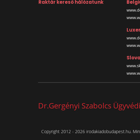
Raktár kereső hálózatunk
Belg
www.de
www.wa
Luxe
www.de
www.wa
Slova
www.sk
www.wa
Dr.Gergényi Szabolcs Ügyvédi
Copyright 2012 - 2026 irodakiadobudapest.hu. Mind