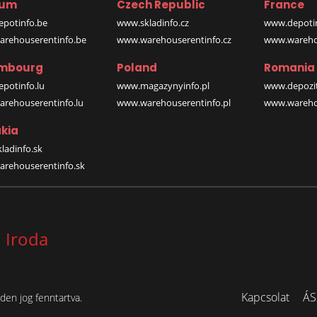
ium
Czech Republic
France
potinfo.be
www.skladinfo.cz
www.depotin
rehouserentinfo.be
www.warehouserentinfo.cz
www.warehou
mbourg
Poland
Romania
potinfo.lu
www.magazynyinfo.pl
www.depozit
rehouserentinfo.lu
www.warehouserentinfo.pl
www.warehou
kia
ladinfo.sk
rehouserentinfo.sk
 Iroda
Kapcsolat
ÁS
en jog fenntartva.