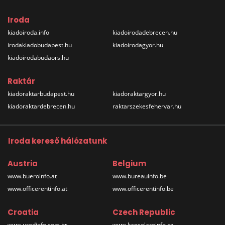
Iroda
kiadoiroda.info
kiadoirodadebrecen.hu
irodakiadobudapest.hu
kiadoirodagyor.hu
kiadoirodabudaors.hu
Raktár
kiadoraktarbudapest.hu
kiadoraktargyor.hu
kiadoraktardebrecen.hu
raktarszekesfehervar.hu
Iroda kereső hálózatunk
Austria
Belgium
www.bueroinfo.at
www.bureauinfo.be
www.officerentinfo.at
www.officerentinfo.be
Croatia
Czech Republic
www.uredinfo.com.hr
www.kancelareinfo.cz