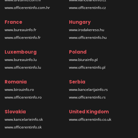
www.officerentinfo.com.hr
www.officerentinfo.cz
France
Hungary
www.bureauinfo.fr
www.irodakereso.hu
www.officerentinfo.fr
www.officerentinfo.hu
Luxembourg
Poland
www.bureauinfo.lu
www.biurainfo.pl
www.officerentinfo.lu
www.officerentinfo.pl
Romania
Serbia
www.birouinfo.ro
www.kancelarijainfo.rs
www.officerentinfo.ro
www.officerentinfo.rs
Slovakia
United Kingdom
www.kancelarieinfo.sk
www.officerentinfo.co.uk
www.officerentinfo.sk