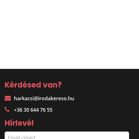
Kérdésed van?
harkacsi@irodakereso.hu
+36 30 644 76 55
Hírlevél