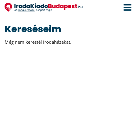
Navigá
aktivál
Kereséseim
Még nem kerestél irodaházakat.