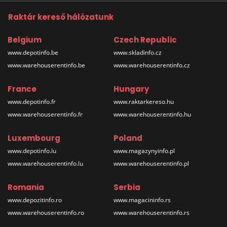
Raktár kereső hálózatunk
Belgium
Czech Republic
www.depotinfo.be
www.skladinfo.cz
www.warehouserentinfo.be
www.warehouserentinfo.cz
France
Hungary
www.depotinfo.fr
www.raktarkereso.hu
www.warehouserentinfo.fr
www.warehouserentinfo.hu
Luxembourg
Poland
www.depotinfo.lu
www.magazynyinfo.pl
www.warehouserentinfo.lu
www.warehouserentinfo.pl
Romania
Serbia
www.depozitinfo.ro
www.magacininfo.rs
www.warehouserentinfo.ro
www.warehouserentinfo.rs