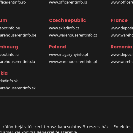
icerentinfo.ro
www.officerentinfo.rs
www.officere
ium
Czech Republic
France
potinfo.be
www.skladinfo.cz
www.depotin
rehouserentinfo.be
www.warehouserentinfo.cz
www.warehou
mbourg
Poland
Romania
potinfo.lu
www.magazynyinfo.pl
www.depozit
rehouserentinfo.lu
www.warehouserentinfo.pl
www.warehou
kia
ladinfo.sk
rehouserentinfo.sk
ott külön bejáratú, kert terasz kapcsolatos 3 részes ház : Emelet
 amerikai konyha gépekkel felszerelve.