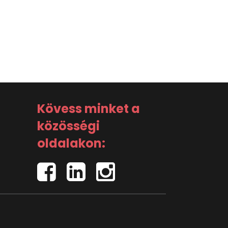
Kövess minket a
közösségi
oldalakon: