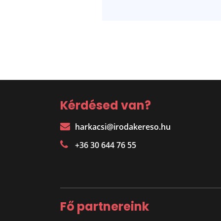
Kérdésed van?
harkacsi@irodakereso.hu
+36 30 644 76 55
Fő partnereink