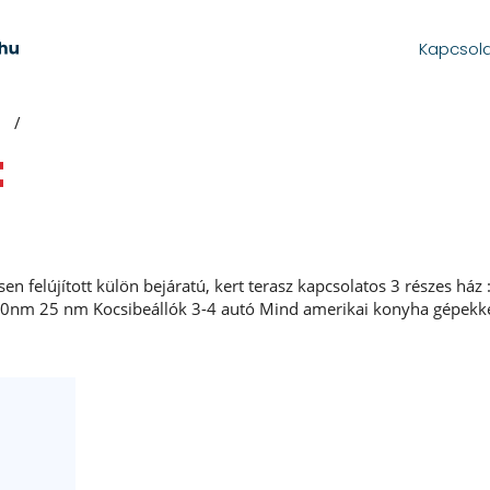
Kapcsol
t
sen felújított külön bejáratú, kert terasz kapcsolatos 3 részes ház
0nm 25 nm Kocsibeállók 3-4 autó Mind amerikai konyha gépekkel