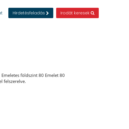
at
Hirdetésfeladás
Irodát keresek
 : Emeletes földszint 80 Emelet 80
 felszerelve.