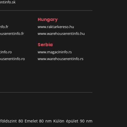
ntinfo.sk
Hungary
fo.fr
www.raktarkereso.hu
serentinfo.fr
www.warehouserentinfo.hu
Serbia
info.ro
www.magacininfo.rs
serentinfo.ro
www.warehouserentinfo.rs
es földszint 80 Emelet 80 nm Külön épület 90 nm