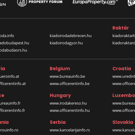
a
Raktár
oda.info
kiadoirodadebrecen.hu
kiadoraktar
iadobudapest.hu
kiadoirodagyor.hu
kiadoraktar
rodabudaors.hu
ia
Belgium
Croatia
eroinfo.at
www.bureauinfo.be
www.uredinf
icerentinfo.at
www.officerentinfo.be
www.officer
ce
Hungary
Luxembo
reauinfo.fr
www.irodakereso.hu
www.bureaui
icerentinfo.fr
www.officerentinfo.hu
www.officere
nia
Serbia
Slovakia
rouinfo.ro
www.kancelarijainfo.rs
www.kancela