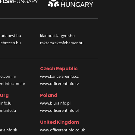
budapest.hu
kiadoraktargyor.hu
debrecen.hu
raktarszekesfehervar.hu
Czech Republic
o.com.hr
www.kancelareinfo.cz
entinfo.com.hr
www.officerentinfo.cz
urg
Poland
nfo.lu
www.biurainfo.pl
ntinfo.lu
www.officerentinfo.pl
United Kingdom
rieinfo.sk
www.officerentinfo.co.uk