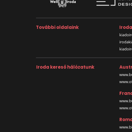
További oldalaink
Irod
kiadoir
irodak
kiadoi
Iroda kereső hálózatunk
Austr
www.bu
www.off
Fran
www.bu
www.off
Roma
www.bi