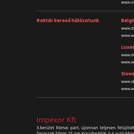
www.off
Raktár kereső hálózatunk
Belg
www.de
www.wa
Luxe
www.de
www.wa
Slova
www.sk
www.wa
Impexor Kft
3.kerület Római part, újonnan teljesen felújít
Teraszok 50nm 25 nm Kocsibeállók 3-4 autó Mind