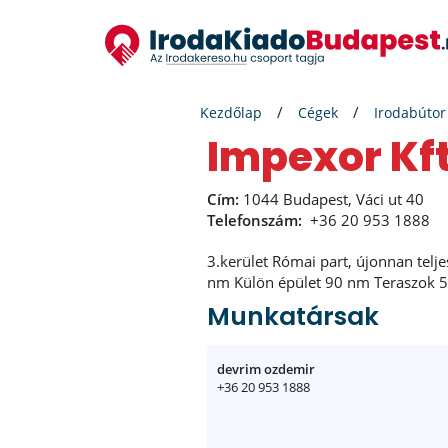
Kezdőlap
Cégek
Irodabútor
Impexor Kf
Cím:
1044 Budapest, Váci ut 40
Telefonszám:
+36 20 953 1888
3.kerület Római part, újonnan telje
nm Külön épület 90 nm Teraszok 5
Munkatársak
devrim ozdemir
+36 20 953 1888