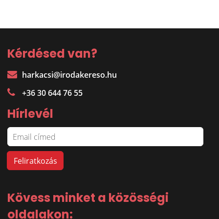
Kérdésed van?
harkacsi@irodakereso.hu
+36 30 644 76 55
Hírlevél
Kövess minket a közösségi
oldalakon: