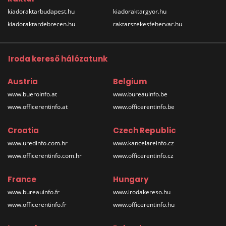
kiadoraktarbudapest.hu
kiadoraktargyor.hu
kiadoraktardebrecen.hu
raktarszekesfehervar.hu
Iroda kereső hálózatunk
Austria
Belgium
www.bueroinfo.at
www.bureauinfo.be
www.officerentinfo.at
www.officerentinfo.be
Croatia
Czech Republic
www.uredinfo.com.hr
www.kancelareinfo.cz
www.officerentinfo.com.hr
www.officerentinfo.cz
France
Hungary
www.bureauinfo.fr
www.irodakereso.hu
www.officerentinfo.fr
www.officerentinfo.hu