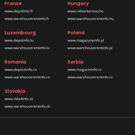
France
Hungary
www.depotinfo.fr
www.raktarkereso.hu
www.warehouserentinfo.fr
www.warehouserentinfo.hu
Luxembourg
Poland
www.depotinfo.lu
www.magazynyinfo.pl
www.warehouserentinfo.lu
www.warehouserentinfo.pl
Romania
Serbia
www.depozitinfo.ro
www.magacininfo.rs
www.warehouserentinfo.ro
www.warehouserentinfo.rs
Slovakia
www.skladinfo.sk
www.warehouserentinfo.sk