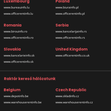
Luxembourg
Poland
www.bureauinfo.lu
www.biurainfo.pl
www.officerentinfo.lu
www.officerentinfo.pl
Romania
Serbia
www.birouinfo.ro
www.kancelarijainfo.rs
www.officerentinfo.ro
www.officerentinfo.rs
Slovakia
United Kingdom
www.kancelarieinfo.sk
www.officerentinfo.co.uk
www.officerentinfo.sk
Raktár kereső hálózatunk
Belgium
Czech Republic
www.depotinfo.be
www.skladinfo.cz
www.warehouserentinfo.be
www.warehouserentinfo.cz