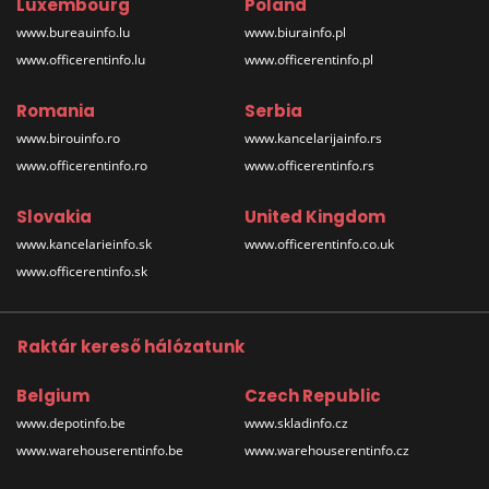
Luxembourg
Poland
www.bureauinfo.lu
www.biurainfo.pl
www.officerentinfo.lu
www.officerentinfo.pl
Romania
Serbia
www.birouinfo.ro
www.kancelarijainfo.rs
www.officerentinfo.ro
www.officerentinfo.rs
Slovakia
United Kingdom
www.kancelarieinfo.sk
www.officerentinfo.co.uk
www.officerentinfo.sk
Raktár kereső hálózatunk
Belgium
Czech Republic
www.depotinfo.be
www.skladinfo.cz
www.warehouserentinfo.be
www.warehouserentinfo.cz