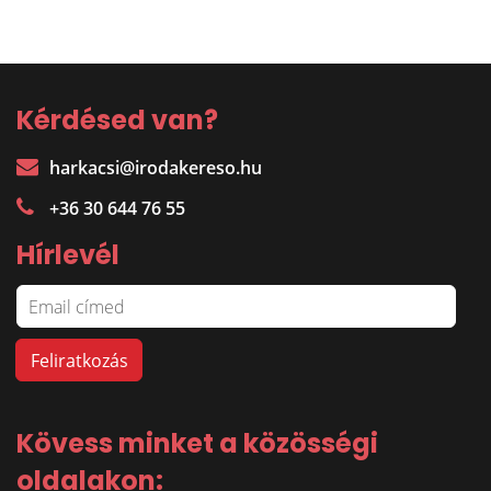
Kérdésed van?
harkacsi@irodakereso.hu
+36 30 644 76 55
Hírlevél
Kövess minket a közösségi
oldalakon: