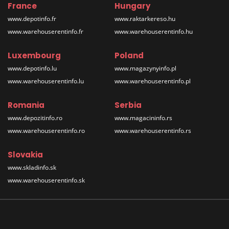
France
Hungary
www.depotinfo.fr
www.raktarkereso.hu
www.warehouserentinfo.fr
www.warehouserentinfo.hu
Luxembourg
Poland
www.depotinfo.lu
www.magazynyinfo.pl
www.warehouserentinfo.lu
www.warehouserentinfo.pl
Romania
Serbia
www.depozitinfo.ro
www.magacininfo.rs
www.warehouserentinfo.ro
www.warehouserentinfo.rs
Slovakia
www.skladinfo.sk
www.warehouserentinfo.sk