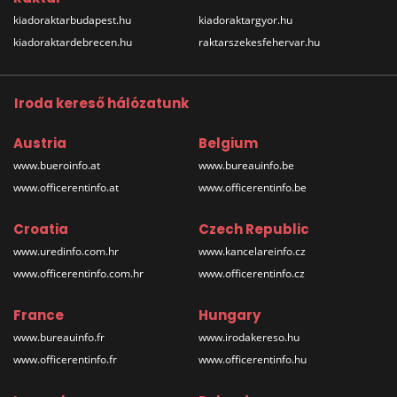
kiadoraktarbudapest.hu
kiadoraktargyor.hu
kiadoraktardebrecen.hu
raktarszekesfehervar.hu
Iroda kereső hálózatunk
Austria
Belgium
www.bueroinfo.at
www.bureauinfo.be
www.officerentinfo.at
www.officerentinfo.be
Croatia
Czech Republic
www.uredinfo.com.hr
www.kancelareinfo.cz
www.officerentinfo.com.hr
www.officerentinfo.cz
France
Hungary
www.bureauinfo.fr
www.irodakereso.hu
www.officerentinfo.fr
www.officerentinfo.hu