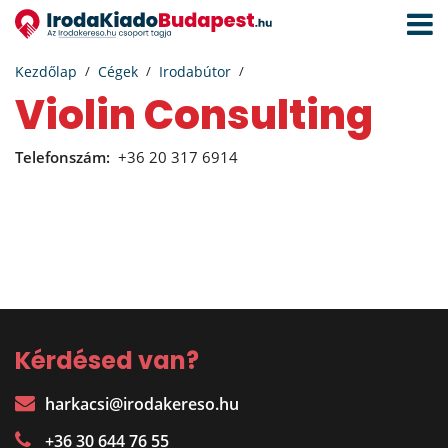
Navigá
aktivál
Kezdőlap
Cégek
Irodabútor
Violin Consulting
Telefonszám:
+36 20 317 6914
Kérdésed van?
harkacsi@irodakereso.hu
+36 30 644 76 55