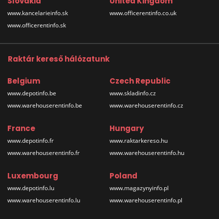
Slovakia
United Kingdom
www.kancelarieinfo.sk
www.officerentinfo.co.uk
www.officerentinfo.sk
Raktár kereső hálózatunk
Belgium
Czech Republic
www.depotinfo.be
www.skladinfo.cz
www.warehouserentinfo.be
www.warehouserentinfo.cz
France
Hungary
www.depotinfo.fr
www.raktarkereso.hu
www.warehouserentinfo.fr
www.warehouserentinfo.hu
Luxembourg
Poland
www.depotinfo.lu
www.magazynyinfo.pl
www.warehouserentinfo.lu
www.warehouserentinfo.pl