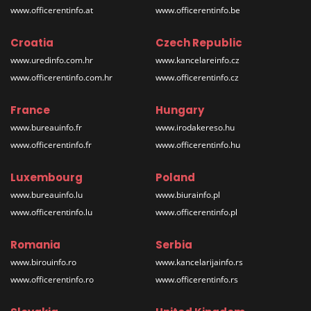
www.officerentinfo.at
www.officerentinfo.be
Croatia
Czech Republic
www.uredinfo.com.hr
www.kancelareinfo.cz
www.officerentinfo.com.hr
www.officerentinfo.cz
France
Hungary
www.bureauinfo.fr
www.irodakereso.hu
www.officerentinfo.fr
www.officerentinfo.hu
Luxembourg
Poland
www.bureauinfo.lu
www.biurainfo.pl
www.officerentinfo.lu
www.officerentinfo.pl
Romania
Serbia
www.birouinfo.ro
www.kancelarijainfo.rs
www.officerentinfo.ro
www.officerentinfo.rs