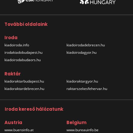
További oldalaink
Iroda
kiadoiroda.info
kiadoirodadebrecen.hu
irodakiadobudapest.hu
kiadoirodagyor.hu
kiadoirodabudaors.hu
Raktár
kiadoraktarbudapest.hu
kiadoraktargyor.hu
kiadoraktardebrecen.hu
raktarszekesfehervar.hu
Iroda kereső hálózatunk
Austria
Belgium
www.bueroinfo.at
www.bureauinfo.be