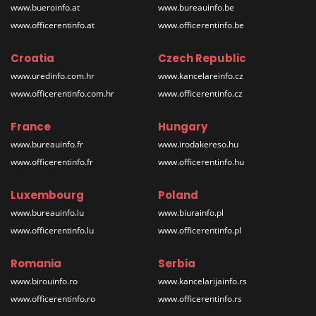
www.bueroinfo.at
www.bureauinfo.be
www.officerentinfo.at
www.officerentinfo.be
Croatia
Czech Republic
www.uredinfo.com.hr
www.kancelareinfo.cz
www.officerentinfo.com.hr
www.officerentinfo.cz
France
Hungary
www.bureauinfo.fr
www.irodakereso.hu
www.officerentinfo.fr
www.officerentinfo.hu
Luxembourg
Poland
www.bureauinfo.lu
www.biurainfo.pl
www.officerentinfo.lu
www.officerentinfo.pl
Romania
Serbia
www.birouinfo.ro
www.kancelarijainfo.rs
www.officerentinfo.ro
www.officerentinfo.rs