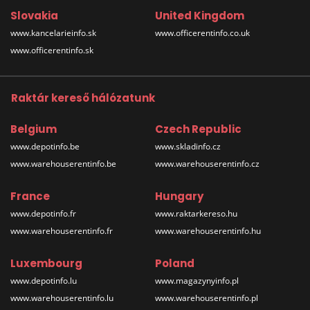
Slovakia
United Kingdom
www.kancelarieinfo.sk
www.officerentinfo.co.uk
www.officerentinfo.sk
Raktár kereső hálózatunk
Belgium
Czech Republic
www.depotinfo.be
www.skladinfo.cz
www.warehouserentinfo.be
www.warehouserentinfo.cz
France
Hungary
www.depotinfo.fr
www.raktarkereso.hu
www.warehouserentinfo.fr
www.warehouserentinfo.hu
Luxembourg
Poland
www.depotinfo.lu
www.magazynyinfo.pl
www.warehouserentinfo.lu
www.warehouserentinfo.pl