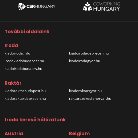
További oldalaink
Iroda
kiadoiroda.info
kiadoirodadebrecen.hu
irodakiadobudapest.hu
kiadoirodagyor.hu
kiadoirodabudaors.hu
Raktár
kiadoraktarbudapest.hu
kiadoraktargyor.hu
kiadoraktardebrecen.hu
raktarszekesfehervar.hu
Iroda kereső hálózatunk
Austria
Belgium