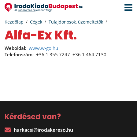
Navigá
aktivál
Kezdőlap
Cégek
Tulajdonosok, üzemeltetők
Alfa-Ex Kft.
Weboldal:
www.w-go.hu
Telefonszám:
+36 1 355 7247
+36 1 464 7130
Kérdésed van?
harkacsi@irodakereso.hu