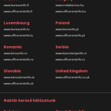
www.bureauinfo.fr
www.irodakereso.hu
www.officerentinfo.fr
www.officerentinfo.hu
Luxembourg
Poland
www.bureauinfo.lu
www.biurainfo.pl
www.officerentinfo.lu
www.officerentinfo.pl
Romania
Serbia
www.birouinfo.ro
www.kancelarijainfo.rs
www.officerentinfo.ro
www.officerentinfo.rs
Slovakia
United Kingdom
www.kancelarieinfo.sk
www.officerentinfo.co.uk
www.officerentinfo.sk
Raktár kereső hálózatunk