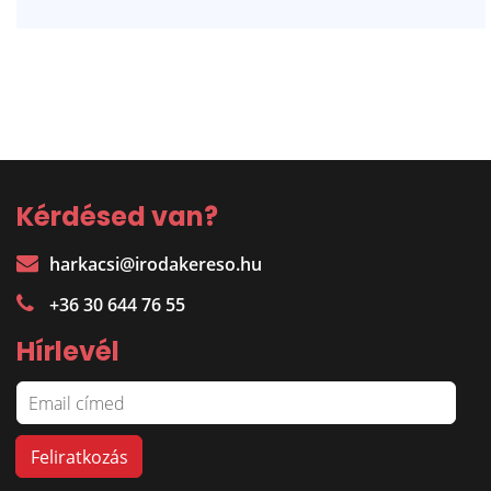
Kérdésed van?
harkacsi@irodakereso.hu
+36 30 644 76 55
Hírlevél