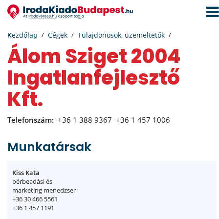
Navi
aktiv
Kezdőlap
Cégek
Tulajdonosok, üzemeltetők
Álom Sziget 2004
Ingatlanfejlesztő
Kft.
Telefonszám:
+36 1 388 9367
+36 1 457 1006
Munkatársak
Kiss Kata
bérbeadási és
marketing menedzser
+36 30 466 5561
+36 1 457 1191