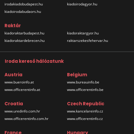
irodakiadobudapest.hu
kiadoirodagyor.hu
kiadoirodabudaors.hu
Raktár
kiadoraktarbudapest.hu
kiadoraktargyor.hu
kiadoraktardebrecen.hu
raktarszekesfehervar.hu
Iroda kereső hálózatunk
Austria
Belgium
www.bueroinfo.at
www.bureauinfo.be
www.officerentinfo.at
www.officerentinfo.be
Croatia
Czech Republic
www.uredinfo.com.hr
www.kancelareinfo.cz
www.officerentinfo.com.hr
www.officerentinfo.cz
France
Hungary