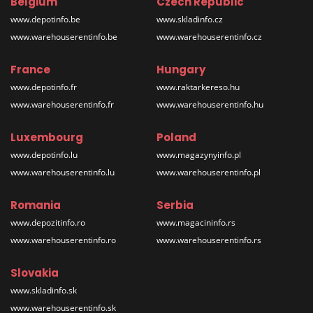
Belgium
Czech Republic
www.depotinfo.be
www.skladinfo.cz
www.warehouserentinfo.be
www.warehouserentinfo.cz
France
Hungary
www.depotinfo.fr
www.raktarkereso.hu
www.warehouserentinfo.fr
www.warehouserentinfo.hu
Luxembourg
Poland
www.depotinfo.lu
www.magazynyinfo.pl
www.warehouserentinfo.lu
www.warehouserentinfo.pl
Romania
Serbia
www.depozitinfo.ro
www.magacininfo.rs
www.warehouserentinfo.ro
www.warehouserentinfo.rs
Slovakia
www.skladinfo.sk
www.warehouserentinfo.sk