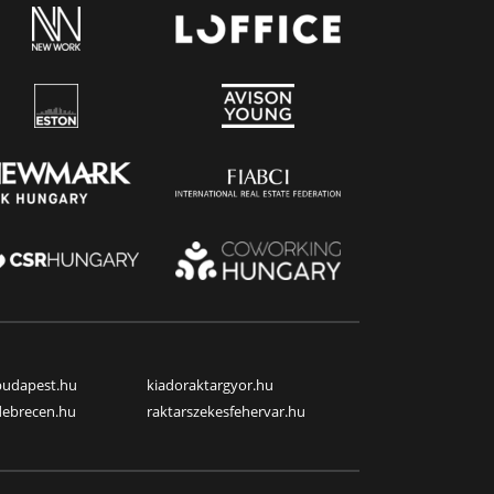
budapest.hu
kiadoraktargyor.hu
debrecen.hu
raktarszekesfehervar.hu