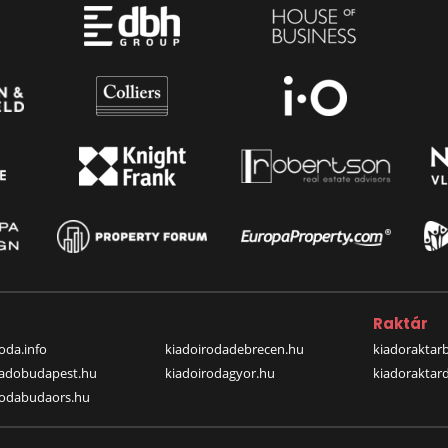
a
Raktár
oda.info
kiadoirodadebrecen.hu
kiadoraktar
iadobudapest.hu
kiadoirodagyor.hu
kiadoraktar
rodabudaors.hu