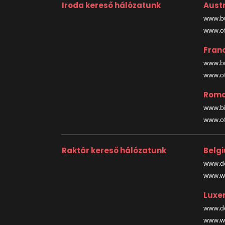
Iroda kereső hálózatunk
Austr
www.bu
www.off
Fran
www.bu
www.off
Roma
www.bi
www.off
Raktár kereső hálózatunk
Belg
www.de
www.wa
Luxe
www.de
www.wa