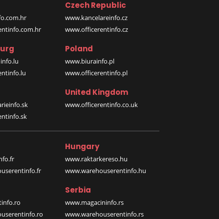
Czech Republic
o.com.hr
www.kancelareinfo.cz
entinfo.com.hr
www.officerentinfo.cz
urg
Poland
nfo.lu
www.biurainfo.pl
ntinfo.lu
www.officerentinfo.pl
United Kingdom
rieinfo.sk
www.officerentinfo.co.uk
ntinfo.sk
Hungary
fo.fr
www.raktarkereso.hu
serentinfo.fr
www.warehouserentinfo.hu
Serbia
info.ro
www.magacininfo.rs
serentinfo.ro
www.warehouserentinfo.rs