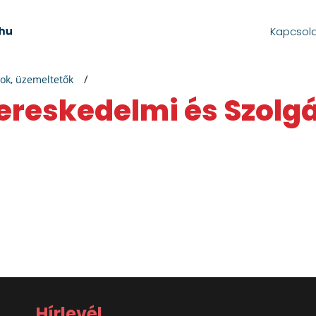
Kapcsol
ok, üzemeltetők
ereskedelmi és Szolgál
Hírlevél