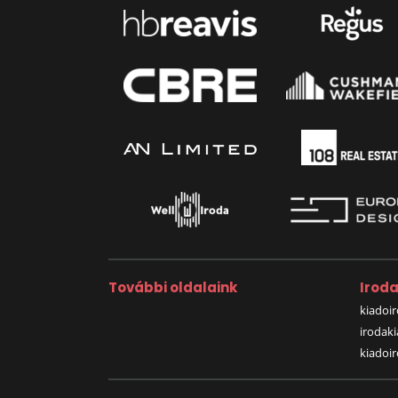
További oldalaink
Irod
kiadoir
irodak
kiadoi