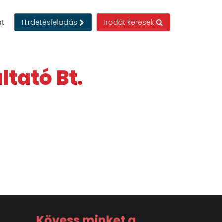
at
Hirdetésfeladás
Irodát keresek
tató Bt.
Kövess minket a