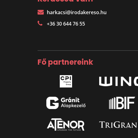
harkacsi@irodakereso.hu
+36 30 644 76 55
Fő partnereink