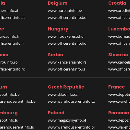
ia
Belgium
Croatia
eroinfo.at
www.bureauinfo.be
www.uredinf
icerentinfo.at
www.officerentinfo.be
www.officer
ce
Hungary
Luxembo
reauinfo.fr
www.irodakereso.hu
www.bureaui
icerentinfo.fr
www.officerentinfo.hu
www.officere
nia
Serbia
Slovakia
rouinfo.ro
www.kancelarijainfo.rs
www.kancela
icerentinfo.ro
www.officerentinfo.rs
www.officere
ium
Czech Republic
France
potinfo.be
www.skladinfo.cz
www.depotin
rehouserentinfo.be
www.warehouserentinfo.cz
www.warehou
mbourg
Poland
Romania
potinfo.lu
www.magazynyinfo.pl
www.depozit
rehouserentinfo.lu
www.warehouserentinfo.pl
www.warehou