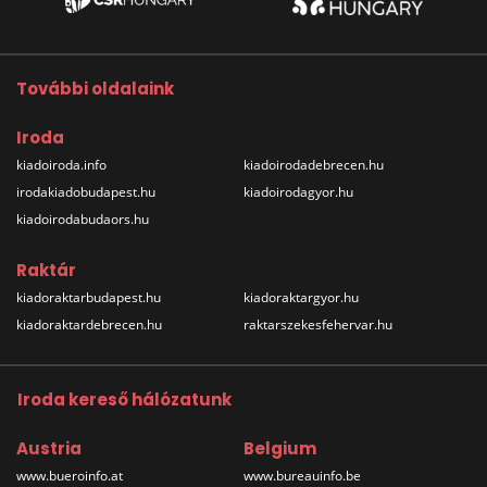
További oldalaink
Iroda
kiadoiroda.info
kiadoirodadebrecen.hu
irodakiadobudapest.hu
kiadoirodagyor.hu
kiadoirodabudaors.hu
Raktár
kiadoraktarbudapest.hu
kiadoraktargyor.hu
kiadoraktardebrecen.hu
raktarszekesfehervar.hu
Iroda kereső hálózatunk
Austria
Belgium
www.bueroinfo.at
www.bureauinfo.be