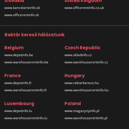
Slovakia
United Kingdom
www.kancelarieinfo.sk
www.officerentinfo.co.uk
www.officerentinfo.sk
Raktár kereső hálózatunk
Belgium
Czech Republic
www.depotinfo.be
www.skladinfo.cz
www.warehouserentinfo.be
www.warehouserentinfo.cz
France
Hungary
www.depotinfo.fr
www.raktarkereso.hu
www.warehouserentinfo.fr
www.warehouserentinfo.hu
Luxembourg
Poland
www.depotinfo.lu
www.magazynyinfo.pl
www.warehouserentinfo.lu
www.warehouserentinfo.pl