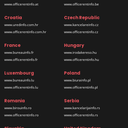
www.officerentinfo.at
www.officerentinfo.be
Croatia
Czech Republic
www.uredinfo.com.hr
www.kancelareinfo.cz
www.officerentinfo.com.hr
www.officerentinfo.cz
France
Hungary
www.bureauinfo.fr
www.irodakereso.hu
www.officerentinfo.fr
www.officerentinfo.hu
Luxembourg
Poland
www.bureauinfo.lu
www.biurainfo.pl
www.officerentinfo.lu
www.officerentinfo.pl
Romania
Serbia
www.birouinfo.ro
www.kancelarijainfo.rs
www.officerentinfo.ro
www.officerentinfo.rs