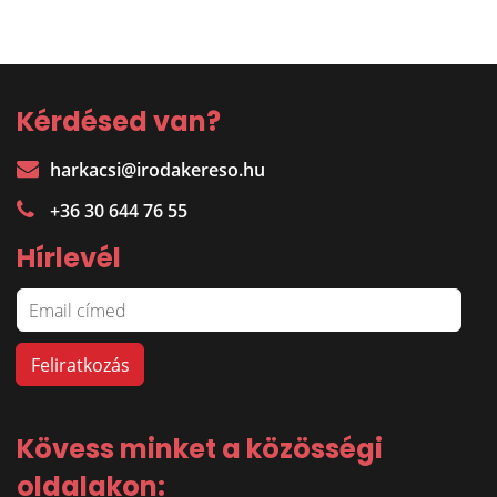
Kérdésed van?
harkacsi@irodakereso.hu
+36 30 644 76 55
Hírlevél
Kövess minket a közösségi
oldalakon: