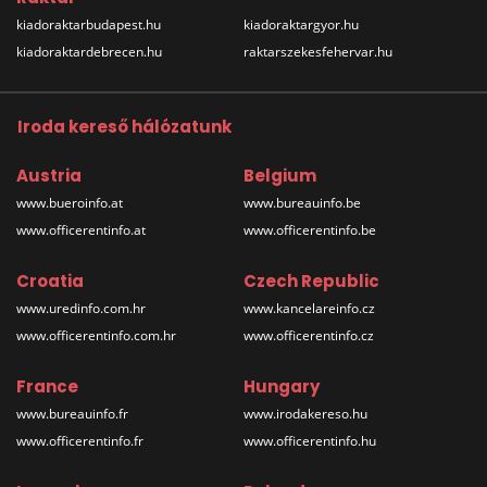
kiadoraktarbudapest.hu
kiadoraktargyor.hu
kiadoraktardebrecen.hu
raktarszekesfehervar.hu
Iroda kereső hálózatunk
Austria
Belgium
www.bueroinfo.at
www.bureauinfo.be
www.officerentinfo.at
www.officerentinfo.be
Croatia
Czech Republic
www.uredinfo.com.hr
www.kancelareinfo.cz
www.officerentinfo.com.hr
www.officerentinfo.cz
France
Hungary
www.bureauinfo.fr
www.irodakereso.hu
www.officerentinfo.fr
www.officerentinfo.hu