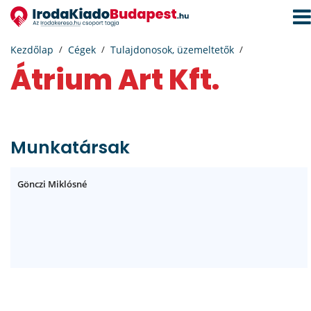
Navi
aktiv
Kezdőlap
Cégek
Tulajdonosok, üzemeltetők
Átrium Art Kft.
Munkatársak
Gönczi Miklósné