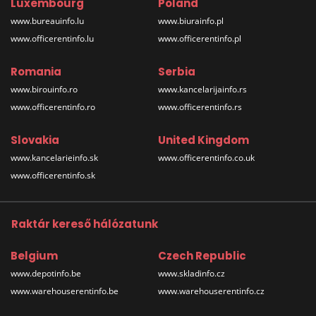
Luxembourg
Poland
www.bureauinfo.lu
www.biurainfo.pl
www.officerentinfo.lu
www.officerentinfo.pl
Romania
Serbia
www.birouinfo.ro
www.kancelarijainfo.rs
www.officerentinfo.ro
www.officerentinfo.rs
Slovakia
United Kingdom
www.kancelarieinfo.sk
www.officerentinfo.co.uk
www.officerentinfo.sk
Raktár kereső hálózatunk
Belgium
Czech Republic
www.depotinfo.be
www.skladinfo.cz
www.warehouserentinfo.be
www.warehouserentinfo.cz