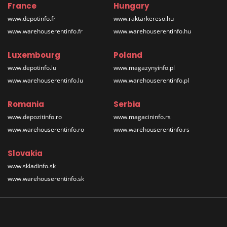
France
Hungary
www.depotinfo.fr
www.raktarkereso.hu
www.warehouserentinfo.fr
www.warehouserentinfo.hu
Luxembourg
Poland
www.depotinfo.lu
www.magazynyinfo.pl
www.warehouserentinfo.lu
www.warehouserentinfo.pl
Romania
Serbia
www.depozitinfo.ro
www.magacininfo.rs
www.warehouserentinfo.ro
www.warehouserentinfo.rs
Slovakia
www.skladinfo.sk
www.warehouserentinfo.sk