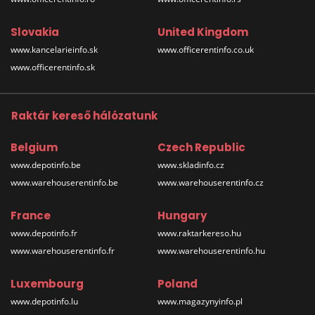
Slovakia
United Kingdom
www.kancelarieinfo.sk
www.officerentinfo.co.uk
www.officerentinfo.sk
Raktár kereső hálózatunk
Belgium
Czech Republic
www.depotinfo.be
www.skladinfo.cz
www.warehouserentinfo.be
www.warehouserentinfo.cz
France
Hungary
www.depotinfo.fr
www.raktarkereso.hu
www.warehouserentinfo.fr
www.warehouserentinfo.hu
Luxembourg
Poland
www.depotinfo.lu
www.magazynyinfo.pl