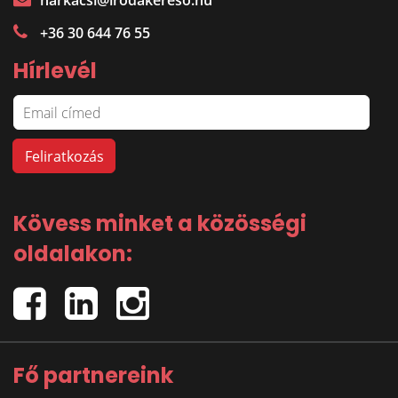
harkacsi@irodakereso.hu
+36 30 644 76 55
Hírlevél
Kövess minket a közösségi
oldalakon:
Fő partnereink