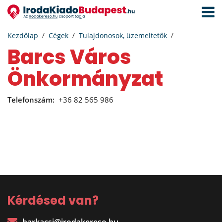
Navigá
aktivál
Kezdőlap
Cégek
Tulajdonosok, üzemeltetők
Barcs Város
Önkormányzat
Telefonszám:
+36 82 565 986
Kérdésed van?