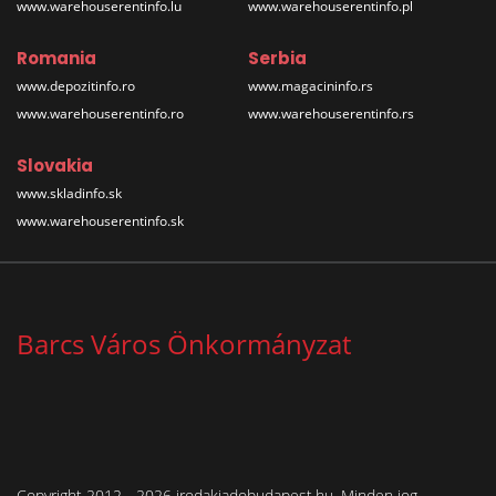
www.warehouserentinfo.lu
www.warehouserentinfo.pl
Romania
Serbia
www.depozitinfo.ro
www.magacininfo.rs
www.warehouserentinfo.ro
www.warehouserentinfo.rs
Slovakia
www.skladinfo.sk
www.warehouserentinfo.sk
Barcs Város Önkormányzat
Copyright 2012 - 2026 irodakiadobudapest.hu. Minden jog