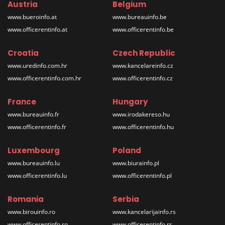
Austria
Belgium
www.bueroinfo.at
www.bureauinfo.be
www.officerentinfo.at
www.officerentinfo.be
Croatia
Czech Republic
www.uredinfo.com.hr
www.kancelareinfo.cz
www.officerentinfo.com.hr
www.officerentinfo.cz
France
Hungary
www.bureauinfo.fr
www.irodakereso.hu
www.officerentinfo.fr
www.officerentinfo.hu
Luxembourg
Poland
www.bureauinfo.lu
www.biurainfo.pl
www.officerentinfo.lu
www.officerentinfo.pl
Romania
Serbia
www.birouinfo.ro
www.kancelarijainfo.rs
www.officerentinfo.ro
www.officerentinfo.rs