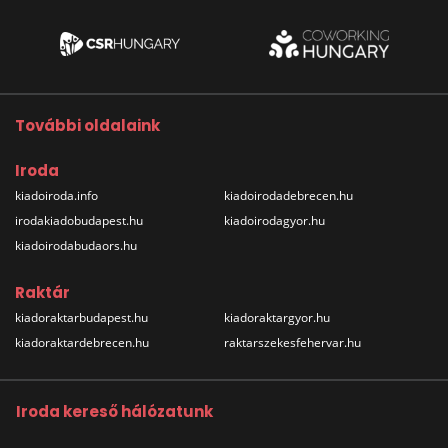
További oldalaink
Iroda
kiadoiroda.info
kiadoirodadebrecen.hu
irodakiadobudapest.hu
kiadoirodagyor.hu
kiadoirodabudaors.hu
Raktár
kiadoraktarbudapest.hu
kiadoraktargyor.hu
kiadoraktardebrecen.hu
raktarszekesfehervar.hu
Iroda kereső hálózatunk