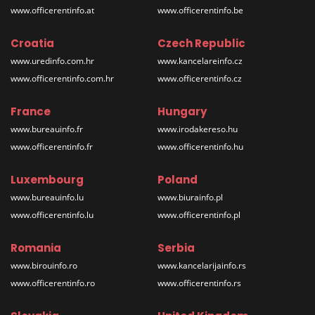
www.officerentinfo.at
www.officerentinfo.be
Croatia
Czech Republic
www.uredinfo.com.hr
www.kancelareinfo.cz
www.officerentinfo.com.hr
www.officerentinfo.cz
France
Hungary
www.bureauinfo.fr
www.irodakereso.hu
www.officerentinfo.fr
www.officerentinfo.hu
Luxembourg
Poland
www.bureauinfo.lu
www.biurainfo.pl
www.officerentinfo.lu
www.officerentinfo.pl
Romania
Serbia
www.birouinfo.ro
www.kancelarijainfo.rs
www.officerentinfo.ro
www.officerentinfo.rs