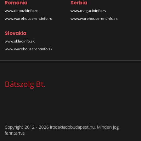
Romania
Serbia
www.depozitinfo.ro
www.magacininfo.rs
www.warehouserentinfo.ro
www.warehouserentinfo.rs
Slovakia
www.skladinfo.sk
www.warehouserentinfo.sk
Bátszolg Bt.
Copyright 2012 - 2026 irodakiadobudapest.hu. Minden jog
fenntartva.