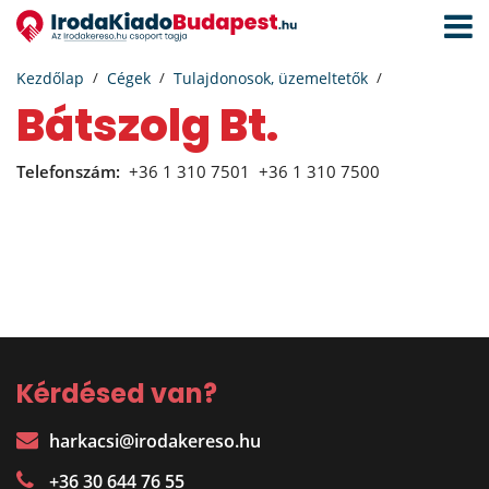
Navigá
aktivál
Kezdőlap
Cégek
Tulajdonosok, üzemeltetők
Bátszolg Bt.
Telefonszám:
+36 1 310 7501
+36 1 310 7500
Kérdésed van?
harkacsi@irodakereso.hu
+36 30 644 76 55