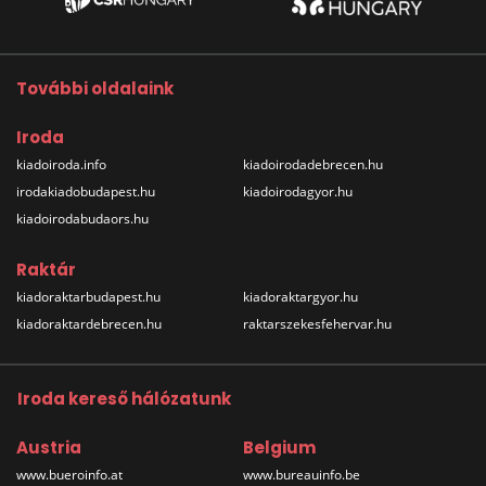
További oldalaink
Iroda
kiadoiroda.info
kiadoirodadebrecen.hu
irodakiadobudapest.hu
kiadoirodagyor.hu
kiadoirodabudaors.hu
Raktár
kiadoraktarbudapest.hu
kiadoraktargyor.hu
kiadoraktardebrecen.hu
raktarszekesfehervar.hu
Iroda kereső hálózatunk
Austria
Belgium
www.bueroinfo.at
www.bureauinfo.be