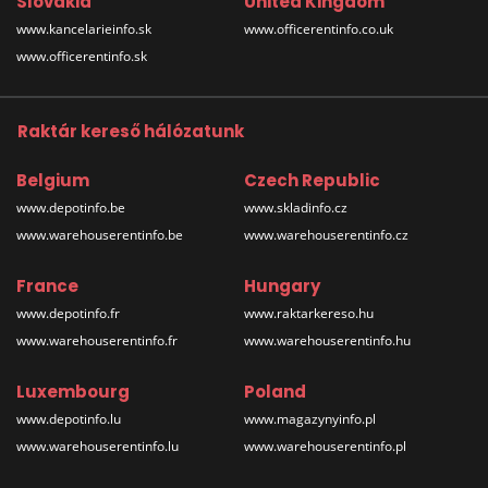
Slovakia
United Kingdom
www.kancelarieinfo.sk
www.officerentinfo.co.uk
www.officerentinfo.sk
Raktár kereső hálózatunk
Belgium
Czech Republic
www.depotinfo.be
www.skladinfo.cz
www.warehouserentinfo.be
www.warehouserentinfo.cz
France
Hungary
www.depotinfo.fr
www.raktarkereso.hu
www.warehouserentinfo.fr
www.warehouserentinfo.hu
Luxembourg
Poland
www.depotinfo.lu
www.magazynyinfo.pl
www.warehouserentinfo.lu
www.warehouserentinfo.pl