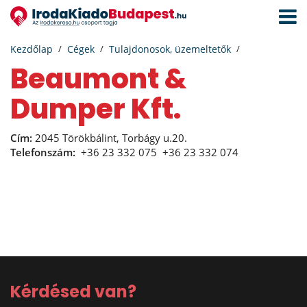
Navigá
aktivál
Kezdőlap
Cégek
Tulajdonosok, üzemeltetők
Beaumont &
Dumper Kft.
Cím:
2045 Törökbálint, Torbágy u.20.
Telefonszám:
+36 23 332 075
+36 23 332 074
Kérdésed van?