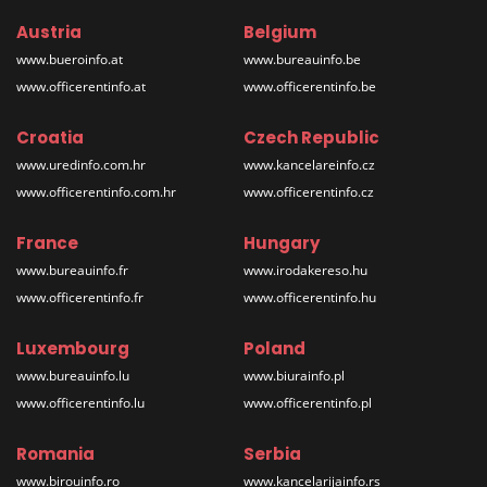
Austria
Belgium
www.bueroinfo.at
www.bureauinfo.be
www.officerentinfo.at
www.officerentinfo.be
Croatia
Czech Republic
www.uredinfo.com.hr
www.kancelareinfo.cz
www.officerentinfo.com.hr
www.officerentinfo.cz
France
Hungary
www.bureauinfo.fr
www.irodakereso.hu
www.officerentinfo.fr
www.officerentinfo.hu
Luxembourg
Poland
www.bureauinfo.lu
www.biurainfo.pl
www.officerentinfo.lu
www.officerentinfo.pl
Romania
Serbia
www.birouinfo.ro
www.kancelarijainfo.rs