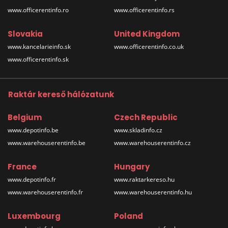
www.officerentinfo.ro
www.officerentinfo.rs
Slovakia
United Kingdom
www.kancelarieinfo.sk
www.officerentinfo.co.uk
www.officerentinfo.sk
Raktár kereső hálózatunk
Belgium
Czech Republic
www.depotinfo.be
www.skladinfo.cz
www.warehouserentinfo.be
www.warehouserentinfo.cz
France
Hungary
www.depotinfo.fr
www.raktarkereso.hu
www.warehouserentinfo.fr
www.warehouserentinfo.hu
Luxembourg
Poland