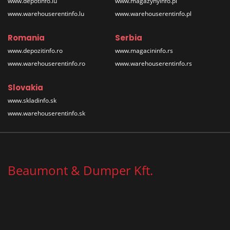
www.depotinfo.lu
www.magazynyinfo.pl
www.warehouserentinfo.lu
www.warehouserentinfo.pl
Romania
Serbia
www.depozitinfo.ro
www.magacininfo.rs
www.warehouserentinfo.ro
www.warehouserentinfo.rs
Slovakia
www.skladinfo.sk
www.warehouserentinfo.sk
Beaumont & Dumper Kft.