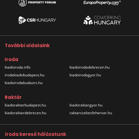
További oldalaink
Iroda
kiadoiroda.info
kiadoirodadebrecen.hu
irodakiadobudapest.hu
kiadoirodagyor.hu
kiadoirodabudaors.hu
Raktár
kiadoraktarbudapest.hu
kiadoraktargyor.hu
kiadoraktardebrecen.hu
raktarszekesfehervar.hu
Iroda kereső hálózatunk