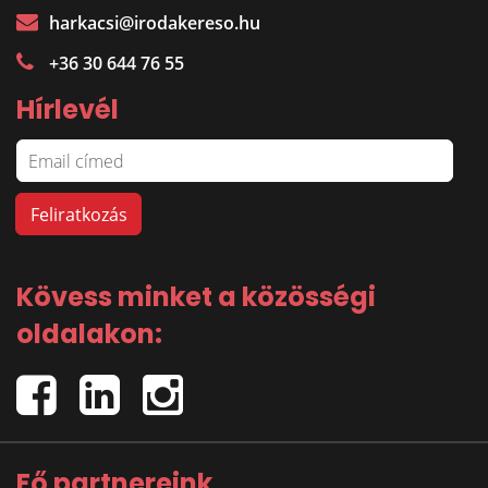
harkacsi@irodakereso.hu
+36 30 644 76 55
Hírlevél
Kövess minket a közösségi
oldalakon:
Fő partnereink