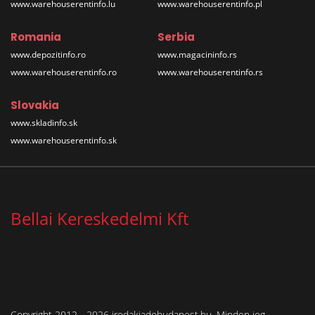
www.warehouserentinfo.lu
www.warehouserentinfo.pl
Romania
Serbia
www.depozitinfo.ro
www.magacininfo.rs
www.warehouserentinfo.ro
www.warehouserentinfo.rs
Slovakia
www.skladinfo.sk
www.warehouserentinfo.sk
Bellai Kereskedelmi Kft
Copyright 2012 - 2026 irodakiadobudapest.hu. Minden jog