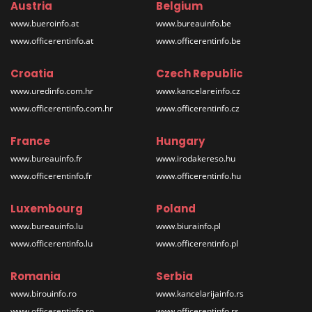
Austria
Belgium
www.bueroinfo.at
www.bureauinfo.be
www.officerentinfo.at
www.officerentinfo.be
Croatia
Czech Republic
www.uredinfo.com.hr
www.kancelareinfo.cz
www.officerentinfo.com.hr
www.officerentinfo.cz
France
Hungary
www.bureauinfo.fr
www.irodakereso.hu
www.officerentinfo.fr
www.officerentinfo.hu
Luxembourg
Poland
www.bureauinfo.lu
www.biurainfo.pl
www.officerentinfo.lu
www.officerentinfo.pl
Romania
Serbia
www.birouinfo.ro
www.kancelarijainfo.rs
www.officerentinfo.ro
www.officerentinfo.rs