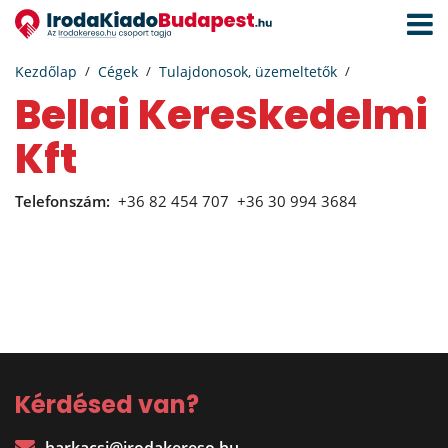
Navigá
aktivál
Kezdőlap
Cégek
Tulajdonosok, üzemeltetők
Bellai Kereskedelmi
Kft
Telefonszám:
+36 82 454 707
+36 30 994 3684
Kérdésed van?