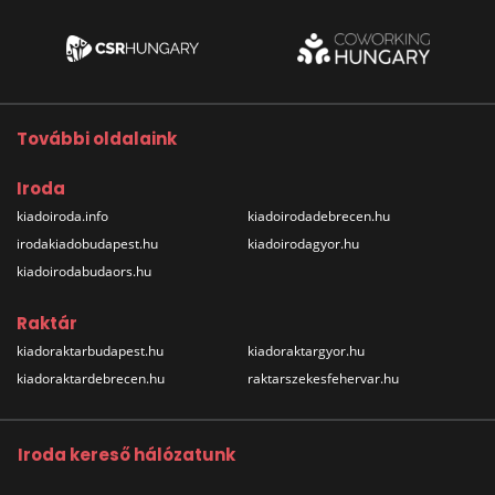
További oldalaink
Iroda
kiadoiroda.info
kiadoirodadebrecen.hu
irodakiadobudapest.hu
kiadoirodagyor.hu
kiadoirodabudaors.hu
Raktár
kiadoraktarbudapest.hu
kiadoraktargyor.hu
kiadoraktardebrecen.hu
raktarszekesfehervar.hu
Iroda kereső hálózatunk