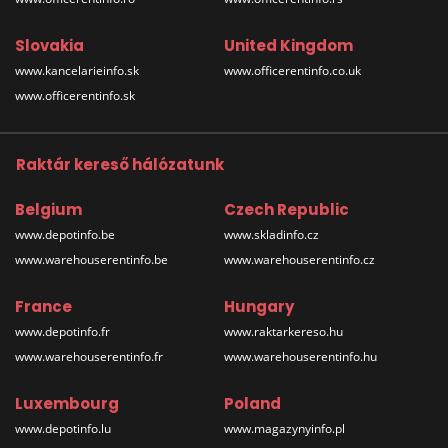
Slovakia
United Kingdom
www.kancelarieinfo.sk
www.officerentinfo.co.uk
www.officerentinfo.sk
Raktár kereső hálózatunk
Belgium
Czech Republic
www.depotinfo.be
www.skladinfo.cz
www.warehouserentinfo.be
www.warehouserentinfo.cz
France
Hungary
www.depotinfo.fr
www.raktarkereso.hu
www.warehouserentinfo.fr
www.warehouserentinfo.hu
Luxembourg
Poland
www.depotinfo.lu
www.magazynyinfo.pl