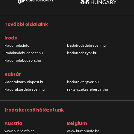
További oldalaink
Iroda
kiadoiroda.info
kiadoirodadebrecen.hu
irodakiadobudapest.hu
kiadoirodagyor.hu
kiadoirodabudaors.hu
Raktár
kiadoraktarbudapest.hu
kiadoraktargyor.hu
kiadoraktardebrecen.hu
raktarszekesfehervar.hu
Iroda kereső hálózatunk
Austria
Belgium
www.bueroinfo.at
www.bureauinfo.be