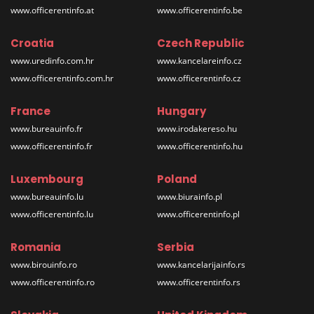
www.officerentinfo.at
www.officerentinfo.be
Croatia
Czech Republic
www.uredinfo.com.hr
www.kancelareinfo.cz
www.officerentinfo.com.hr
www.officerentinfo.cz
France
Hungary
www.bureauinfo.fr
www.irodakereso.hu
www.officerentinfo.fr
www.officerentinfo.hu
Luxembourg
Poland
www.bureauinfo.lu
www.biurainfo.pl
www.officerentinfo.lu
www.officerentinfo.pl
Romania
Serbia
www.birouinfo.ro
www.kancelarijainfo.rs
www.officerentinfo.ro
www.officerentinfo.rs