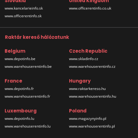
Slovakia
United Kingdom
www.kancelarieinfo.sk
www.officerentinfo.co.uk
www.officerentinfo.sk
Raktár kereső hálózatunk
Belgium
Czech Republic
www.depotinfo.be
www.skladinfo.cz
www.warehouserentinfo.be
www.warehouserentinfo.cz
France
Hungary
www.depotinfo.fr
www.raktarkereso.hu
www.warehouserentinfo.fr
www.warehouserentinfo.hu
Luxembourg
Poland
www.depotinfo.lu
www.magazynyinfo.pl
www.warehouserentinfo.lu
www.warehouserentinfo.pl