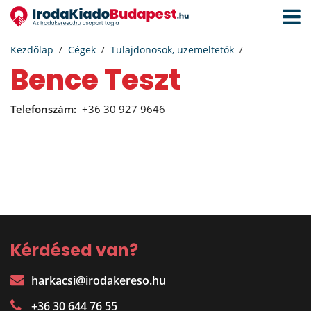
Navigá
aktivál
Kezdőlap
Cégek
Tulajdonosok, üzemeltetők
Bence Teszt
Telefonszám:
+36 30 927 9646
Kérdésed van?
harkacsi@irodakereso.hu
+36 30 644 76 55