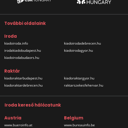
További oldalaink
Iroda
kiadoiroda.info
kiadoirodadebrecen.hu
irodakiadobudapest.hu
kiadoirodagyor.hu
kiadoirodabudaors.hu
Raktár
kiadoraktarbudapest.hu
kiadoraktargyor.hu
kiadoraktardebrecen.hu
raktarszekesfehervar.hu
Iroda kereső hálózatunk
Austria
Belgium
www.bueroinfo.at
www.bureauinfo.be