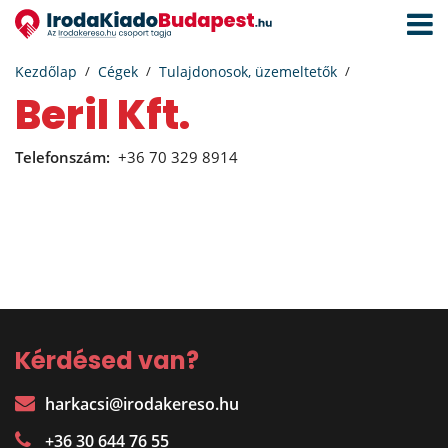
Navigá
aktivál
Kezdőlap
Cégek
Tulajdonosok, üzemeltetők
Beril Kft.
Telefonszám:
+36 70 329 8914
Kérdésed van?
harkacsi@irodakereso.hu
+36 30 644 76 55