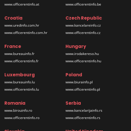
www.officerentinfo.at
www.officerentinfo.be
Croatia
Czech Republic
www.uredinfo.com.hr
www.kancelareinfo.cz
www.officerentinfo.com.hr
www.officerentinfo.cz
France
Hungary
www.bureauinfo.fr
www.irodakereso.hu
www.officerentinfo.fr
www.officerentinfo.hu
Luxembourg
Poland
www.bureauinfo.lu
www.biurainfo.pl
www.officerentinfo.lu
www.officerentinfo.pl
Romania
Serbia
www.birouinfo.ro
www.kancelarijainfo.rs
www.officerentinfo.ro
www.officerentinfo.rs