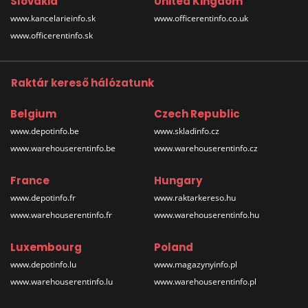
Slovakia
United Kingdom
www.kancelarieinfo.sk
www.officerentinfo.co.uk
www.officerentinfo.sk
Raktár kereső hálózatunk
Belgium
Czech Republic
www.depotinfo.be
www.skladinfo.cz
www.warehouserentinfo.be
www.warehouserentinfo.cz
France
Hungary
www.depotinfo.fr
www.raktarkereso.hu
www.warehouserentinfo.fr
www.warehouserentinfo.hu
Luxembourg
Poland
www.depotinfo.lu
www.magazynyinfo.pl
www.warehouserentinfo.lu
www.warehouserentinfo.pl