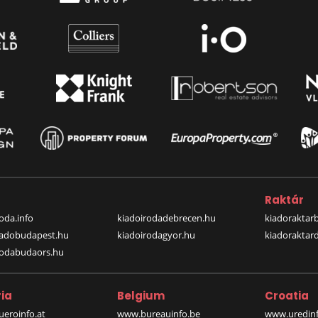
a
Raktár
oda.info
kiadoirodadebrecen.hu
kiadoraktar
iadobudapest.hu
kiadoirodagyor.hu
kiadoraktar
rodabudaors.hu
ia
Belgium
Croatia
eroinfo.at
www.bureauinfo.be
www.uredinf