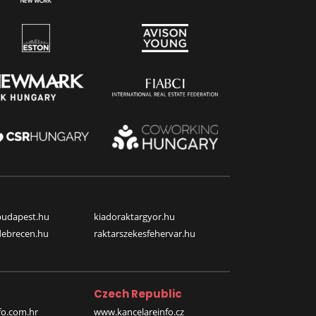
budapest.hu
kiadoraktargyor.hu
debrecen.hu
raktarszekesfehervar.hu
Czech Republic
o.com.hr
www.kancelareinfo.cz