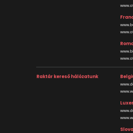
www.off
Fran
www.bu
www.off
Roma
www.bi
www.off
Raktár kereső hálózatunk
Belg
www.de
www.wa
Luxe
www.de
www.wa
Slova