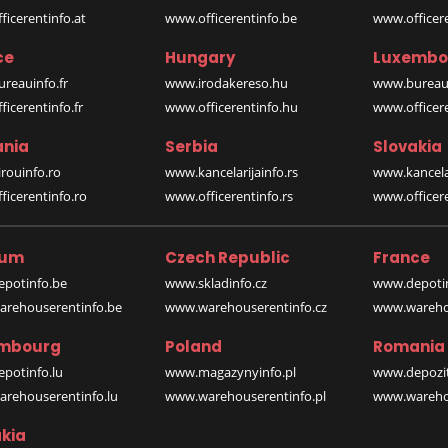
icerentinfo.at
www.officerentinfo.be
www.officer
ce
Hungary
Luxembo
reauinfo.fr
www.irodakereso.hu
www.bureaui
icerentinfo.fr
www.officerentinfo.hu
www.officere
nia
Serbia
Slovakia
rouinfo.ro
www.kancelarijainfo.rs
www.kancela
icerentinfo.ro
www.officerentinfo.rs
www.officere
ium
Czech Republic
France
potinfo.be
www.skladinfo.cz
www.depotin
rehouserentinfo.be
www.warehouserentinfo.cz
www.warehou
mbourg
Poland
Romania
potinfo.lu
www.magazynyinfo.pl
www.depozit
rehouserentinfo.lu
www.warehouserentinfo.pl
www.warehou
kia