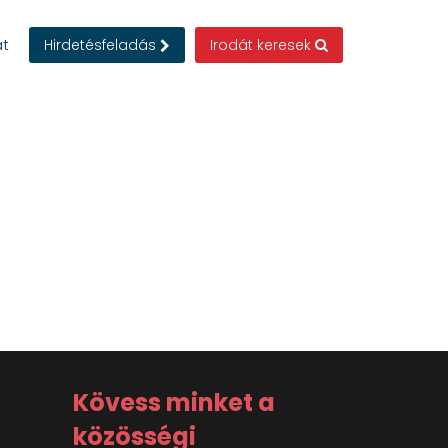
at
Hirdetésfeladás
Irodát keresek
Kövess minket a
közösségi