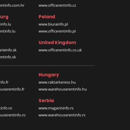
entinfo.com.hr
www.officerentinfo.cz
urg
Poland
nfo.lu
www.biurainfo.pl
ntinfo.lu
www.officerentinfo.pl
United Kingdom
rieinfo.sk
www.officerentinfo.co.uk
ntinfo.sk
Hungary
fo.fr
www.raktarkereso.hu
serentinfo.fr
www.warehouserentinfo.hu
Serbia
info.ro
www.magacininfo.rs
serentinfo.ro
www.warehouserentinfo.rs