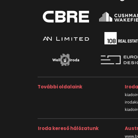
További oldalaink
Irod
kiadoir
irodak
kiadoi
Iroda kereső hálózatunk
Austr
www.bu