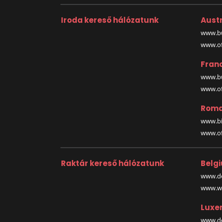
Iroda kereső hálózatunk
Austr
www.bu
www.off
Fran
www.bu
www.off
Roma
www.bi
www.off
Raktár kereső hálózatunk
Belg
www.de
www.wa
Luxe
www.de