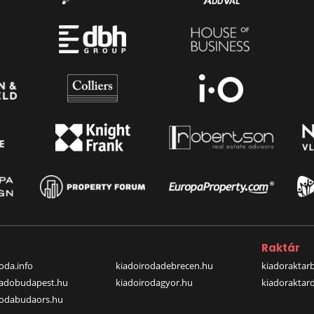
a
Raktár
oda.info
kiadoirodadebrecen.hu
kiadoraktar
iadobudapest.hu
kiadoirodagyor.hu
kiadoraktar
rodabudaors.hu