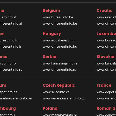
ia
Belgium
Croatia
eroinfo.at
www.bureauinfo.be
www.uredinf
icerentinfo.at
www.officerentinfo.be
www.officer
ce
Hungary
Luxembo
reauinfo.fr
www.irodakereso.hu
www.bureaui
icerentinfo.fr
www.officerentinfo.hu
www.officere
nia
Serbia
Slovakia
rouinfo.ro
www.kancelarijainfo.rs
www.kancela
icerentinfo.ro
www.officerentinfo.rs
www.officere
ium
Czech Republic
France
potinfo.be
www.skladinfo.cz
www.depotin
rehouserentinfo.be
www.warehouserentinfo.cz
www.warehou
mbourg
Poland
Romania
potinfo.lu
www.magazynyinfo.pl
www.depozit