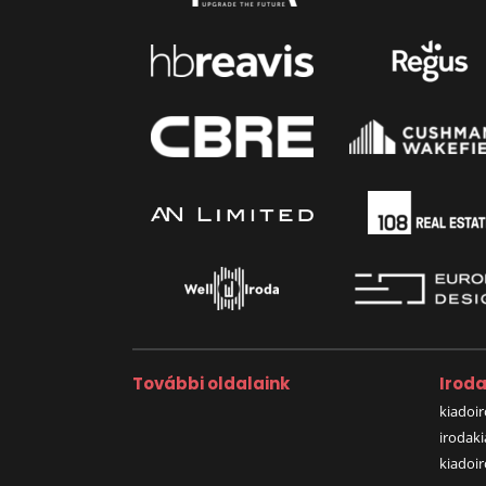
További oldalaink
Irod
kiadoir
irodak
kiadoi