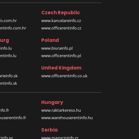
Czech Republic
o.com.hr
www.kancelareinfo.cz
entinfo.com.hr
www.officerentinfo.cz
urg
Poland
nfo.lu
www.biurainfo.pl
ntinfo.lu
www.officerentinfo.pl
United Kingdom
rieinfo.sk
www.officerentinfo.co.uk
ntinfo.sk
Hungary
fo.fr
www.raktarkereso.hu
serentinfo.fr
www.warehouserentinfo.hu
Serbia
info.ro
www.magacininfo.rs