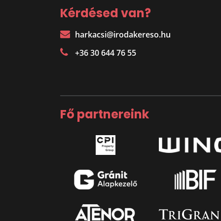
Kérdésed van?
harkacsi@irodakereso.hu
+36 30 644 76 55
Fő partnereink