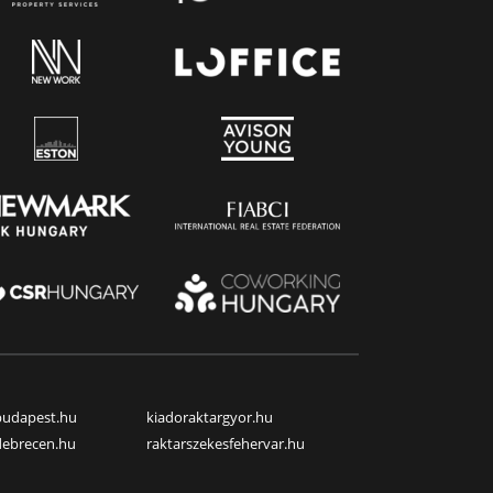
budapest.hu
kiadoraktargyor.hu
debrecen.hu
raktarszekesfehervar.hu