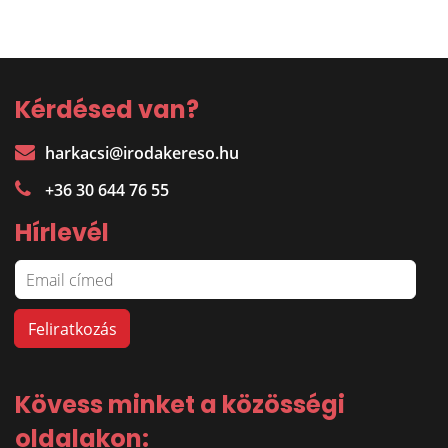
Kérdésed van?
harkacsi@irodakereso.hu
+36 30 644 76 55
Hírlevél
Kövess minket a közösségi
oldalakon: