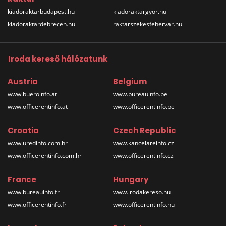
kiadoraktarbudapest.hu
kiadoraktargyor.hu
kiadoraktardebrecen.hu
raktarszekesfehervar.hu
Iroda kereső hálózatunk
Austria
Belgium
www.bueroinfo.at
www.bureauinfo.be
www.officerentinfo.at
www.officerentinfo.be
Croatia
Czech Republic
www.uredinfo.com.hr
www.kancelareinfo.cz
www.officerentinfo.com.hr
www.officerentinfo.cz
France
Hungary
www.bureauinfo.fr
www.irodakereso.hu
www.officerentinfo.fr
www.officerentinfo.hu