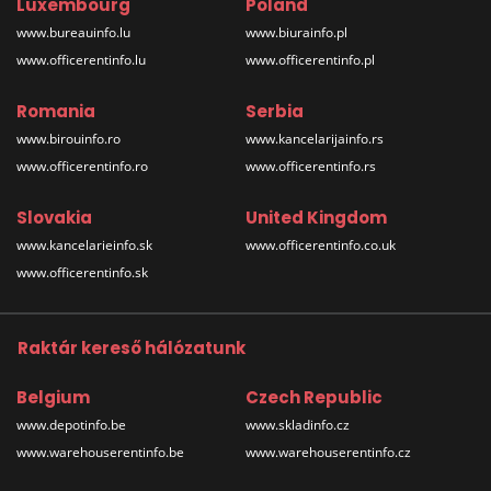
Luxembourg
Poland
www.bureauinfo.lu
www.biurainfo.pl
www.officerentinfo.lu
www.officerentinfo.pl
Romania
Serbia
www.birouinfo.ro
www.kancelarijainfo.rs
www.officerentinfo.ro
www.officerentinfo.rs
Slovakia
United Kingdom
www.kancelarieinfo.sk
www.officerentinfo.co.uk
www.officerentinfo.sk
Raktár kereső hálózatunk
Belgium
Czech Republic
www.depotinfo.be
www.skladinfo.cz
www.warehouserentinfo.be
www.warehouserentinfo.cz