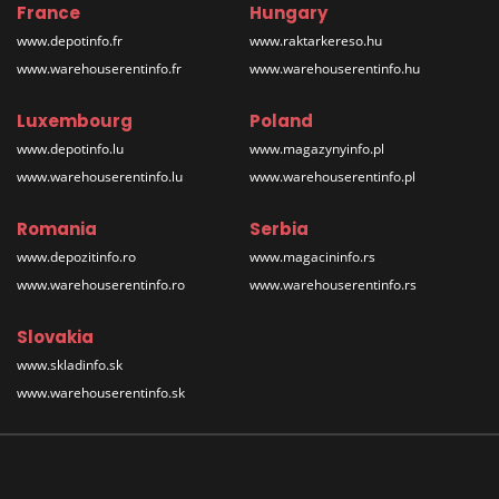
France
Hungary
www.depotinfo.fr
www.raktarkereso.hu
www.warehouserentinfo.fr
www.warehouserentinfo.hu
Luxembourg
Poland
www.depotinfo.lu
www.magazynyinfo.pl
www.warehouserentinfo.lu
www.warehouserentinfo.pl
Romania
Serbia
www.depozitinfo.ro
www.magacininfo.rs
www.warehouserentinfo.ro
www.warehouserentinfo.rs
Slovakia
www.skladinfo.sk
www.warehouserentinfo.sk