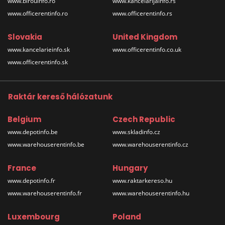
www.birouinfo.ro
www.kancelarijainfo.rs
www.officerentinfo.ro
www.officerentinfo.rs
Slovakia
United Kingdom
www.kancelarieinfo.sk
www.officerentinfo.co.uk
www.officerentinfo.sk
Raktár kereső hálózatunk
Belgium
Czech Republic
www.depotinfo.be
www.skladinfo.cz
www.warehouserentinfo.be
www.warehouserentinfo.cz
France
Hungary
www.depotinfo.fr
www.raktarkereso.hu
www.warehouserentinfo.fr
www.warehouserentinfo.hu
Luxembourg
Poland