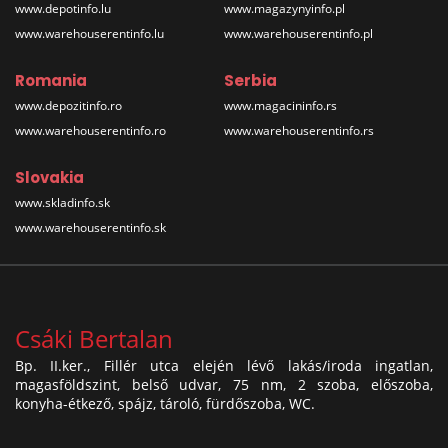
www.depotinfo.lu
www.magazynyinfo.pl
www.warehouserentinfo.lu
www.warehouserentinfo.pl
Romania
Serbia
www.depozitinfo.ro
www.magacininfo.rs
www.warehouserentinfo.ro
www.warehouserentinfo.rs
Slovakia
www.skladinfo.sk
www.warehouserentinfo.sk
Csáki Bertalan
Bp. II.ker., Fillér utca elején lévő lakás/iroda ingatlan,
magasföldszint, belső udvar, 75 nm, 2 szoba, előszoba,
konyha-étkező, spájz, tároló, fürdőszoba, WC.