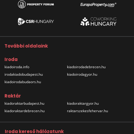
További oldalaink
Iroda
kiadoiroda.info
kiadoirodadebrecen.hu
irodakiadobudapest.hu
kiadoirodagyor.hu
kiadoirodabudaors.hu
Raktár
kiadoraktarbudapest.hu
kiadoraktargyor.hu
kiadoraktardebrecen.hu
raktarszekesfehervar.hu
Iroda kereső hálózatunk