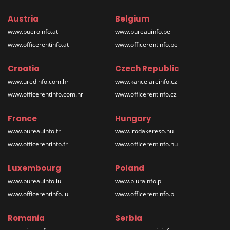
Austria
Belgium
www.bueroinfo.at
www.bureauinfo.be
www.officerentinfo.at
www.officerentinfo.be
Croatia
Czech Republic
www.uredinfo.com.hr
www.kancelareinfo.cz
www.officerentinfo.com.hr
www.officerentinfo.cz
France
Hungary
www.bureauinfo.fr
www.irodakereso.hu
www.officerentinfo.fr
www.officerentinfo.hu
Luxembourg
Poland
www.bureauinfo.lu
www.biurainfo.pl
www.officerentinfo.lu
www.officerentinfo.pl
Romania
Serbia