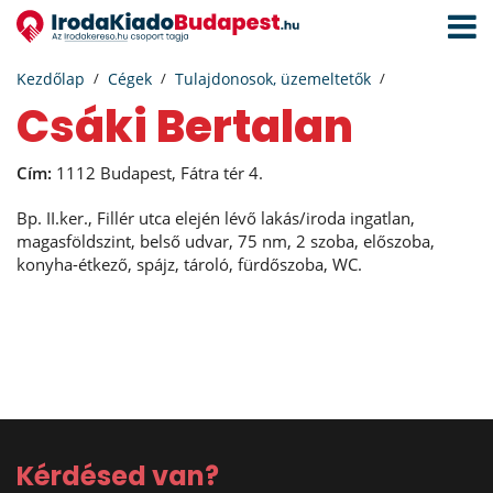
Navigá
aktivál
Kezdőlap
Cégek
Tulajdonosok, üzemeltetők
Csáki Bertalan
Cím:
1112 Budapest, Fátra tér 4.
Bp. II.ker., Fillér utca elején lévő lakás/iroda ingatlan,
magasföldszint, belső udvar, 75 nm, 2 szoba, előszoba,
konyha-étkező, spájz, tároló, fürdőszoba, WC.
Kérdésed van?