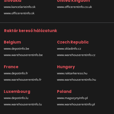
Slovakia
United Kingdom
www.kancelarieinfo.sk
www.officerentinfo.co.uk
www.officerentinfo.sk
Raktár kereső hálózatunk
Belgium
Czech Republic
www.depotinfo.be
www.skladinfo.cz
www.warehouserentinfo.be
www.warehouserentinfo.cz
France
Hungary
www.depotinfo.fr
www.raktarkereso.hu
www.warehouserentinfo.fr
www.warehouserentinfo.hu
Luxembourg
Poland
www.depotinfo.lu
www.magazynyinfo.pl
www.warehouserentinfo.lu
www.warehouserentinfo.pl