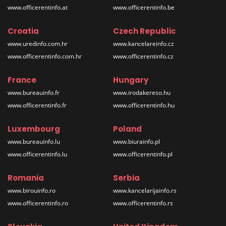
www.officerentinfo.at
www.officerentinfo.be
Croatia
Czech Republic
www.uredinfo.com.hr
www.kancelareinfo.cz
www.officerentinfo.com.hr
www.officerentinfo.cz
France
Hungary
www.bureauinfo.fr
www.irodakereso.hu
www.officerentinfo.fr
www.officerentinfo.hu
Luxembourg
Poland
www.bureauinfo.lu
www.biurainfo.pl
www.officerentinfo.lu
www.officerentinfo.pl
Romania
Serbia
www.birouinfo.ro
www.kancelarijainfo.rs
www.officerentinfo.ro
www.officerentinfo.rs