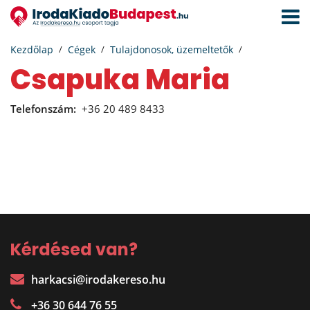
Navigá
aktivál
Kezdőlap
Cégek
Tulajdonosok, üzemeltetők
Csapuka Maria
Telefonszám:
+36 20 489 8433
Kérdésed van?
harkacsi@irodakereso.hu
+36 30 644 76 55