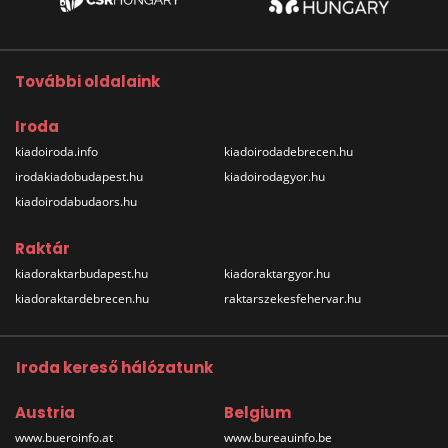
További oldalaink
Iroda
kiadoiroda.info
kiadoirodadebrecen.hu
irodakiadobudapest.hu
kiadoirodagyor.hu
kiadoirodabudaors.hu
Raktár
kiadoraktarbudapest.hu
kiadoraktargyor.hu
kiadoraktardebrecen.hu
raktarszekesfehervar.hu
Iroda kereső hálózatunk
Austria
Belgium
www.bueroinfo.at
www.bureauinfo.be