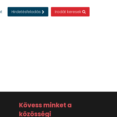
at
Hirdetésfeladás
Irodát keresek
Kövess minket a
közösségi