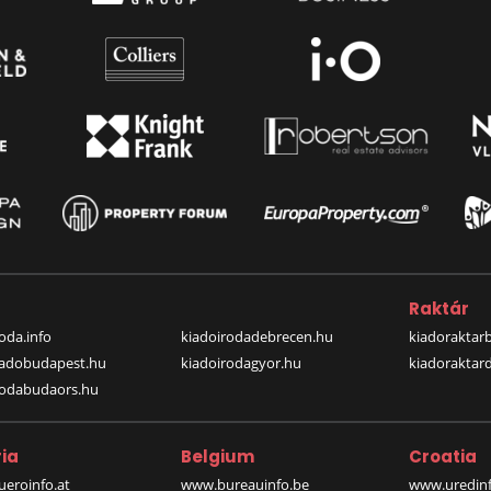
a
Raktár
oda.info
kiadoirodadebrecen.hu
kiadoraktar
iadobudapest.hu
kiadoirodagyor.hu
kiadoraktar
rodabudaors.hu
ia
Belgium
Croatia
eroinfo.at
www.bureauinfo.be
www.uredinf