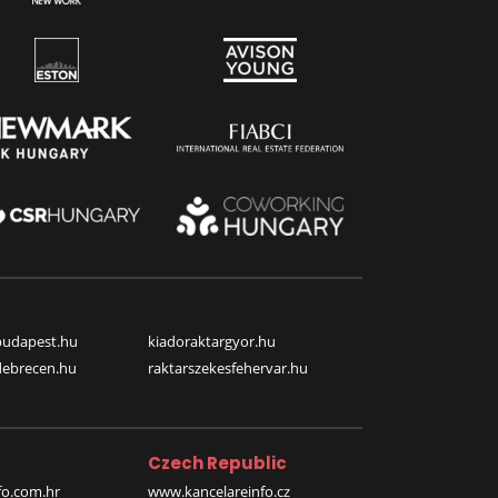
budapest.hu
kiadoraktargyor.hu
debrecen.hu
raktarszekesfehervar.hu
Czech Republic
o.com.hr
www.kancelareinfo.cz