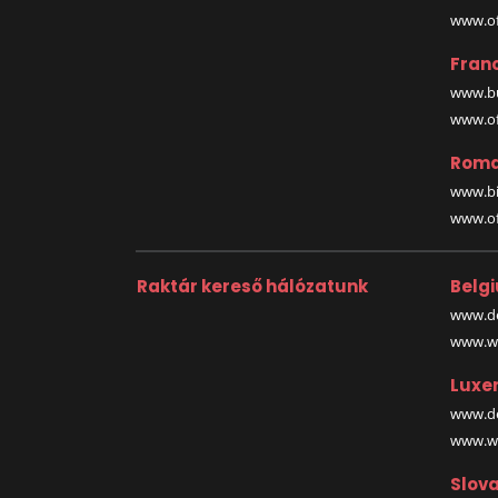
www.off
Fran
www.bu
www.off
Roma
www.bi
www.off
Raktár kereső hálózatunk
Belg
www.de
www.wa
Luxe
www.de
www.wa
Slova