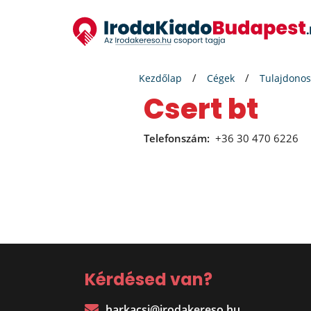
Kezdőlap
Cégek
Tulajdonos
Csert bt
Telefonszám:
+36 30 470 6226
Kérdésed van?
harkacsi@irodakereso.hu