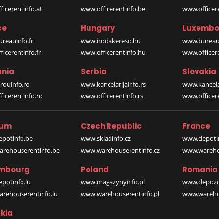
icerentinfo.at
www.officerentinfo.be
www.officer
ce
Hungary
Luxembo
reauinfo.fr
www.irodakereso.hu
www.bureaui
icerentinfo.fr
www.officerentinfo.hu
www.officere
nia
Serbia
Slovakia
rouinfo.ro
www.kancelarijainfo.rs
www.kancela
icerentinfo.ro
www.officerentinfo.rs
www.officere
ium
Czech Republic
France
potinfo.be
www.skladinfo.cz
www.depotin
rehouserentinfo.be
www.warehouserentinfo.cz
www.warehou
mbourg
Poland
Romania
potinfo.lu
www.magazynyinfo.pl
www.depozit
rehouserentinfo.lu
www.warehouserentinfo.pl
www.warehou
kia