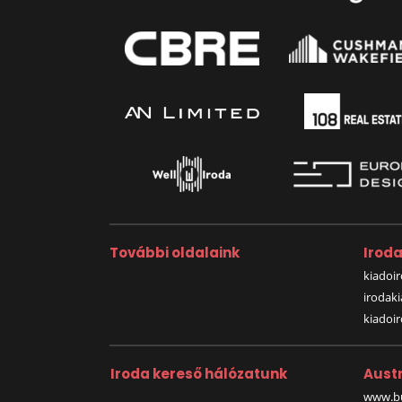
További oldalaink
Irod
kiadoir
irodak
kiadoi
Iroda kereső hálózatunk
Austr
www.bu