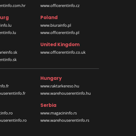
entinfo.com.hr
www.officerentinfo.cz
urg
Poland
nfo.lu
www.biurainfo.pl
ntinfo.lu
www.officerentinfo.pl
United Kingdom
rieinfo.sk
www.officerentinfo.co.uk
ntinfo.sk
Hungary
fo.fr
www.raktarkereso.hu
serentinfo.fr
www.warehouserentinfo.hu
Serbia
info.ro
www.magacininfo.rs
serentinfo.ro
www.warehouserentinfo.rs