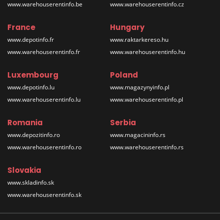
www.warehouserentinfo.be
www.warehouserentinfo.cz
France
Hungary
www.depotinfo.fr
www.raktarkereso.hu
www.warehouserentinfo.fr
www.warehouserentinfo.hu
Luxembourg
Poland
www.depotinfo.lu
www.magazynyinfo.pl
www.warehouserentinfo.lu
www.warehouserentinfo.pl
Romania
Serbia
www.depozitinfo.ro
www.magacininfo.rs
www.warehouserentinfo.ro
www.warehouserentinfo.rs
Slovakia
www.skladinfo.sk
www.warehouserentinfo.sk