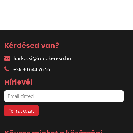
Kérdésed van?
harkacsi@irodakereso.hu
+36 30 644 76 55
Hírlevél