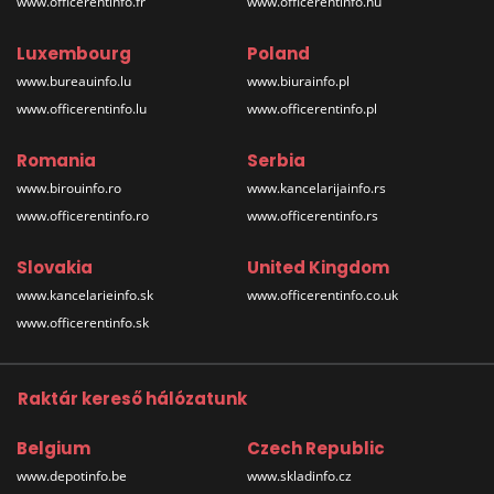
www.officerentinfo.fr
www.officerentinfo.hu
Luxembourg
Poland
www.bureauinfo.lu
www.biurainfo.pl
www.officerentinfo.lu
www.officerentinfo.pl
Romania
Serbia
www.birouinfo.ro
www.kancelarijainfo.rs
www.officerentinfo.ro
www.officerentinfo.rs
Slovakia
United Kingdom
www.kancelarieinfo.sk
www.officerentinfo.co.uk
www.officerentinfo.sk
Raktár kereső hálózatunk
Belgium
Czech Republic
www.depotinfo.be
www.skladinfo.cz