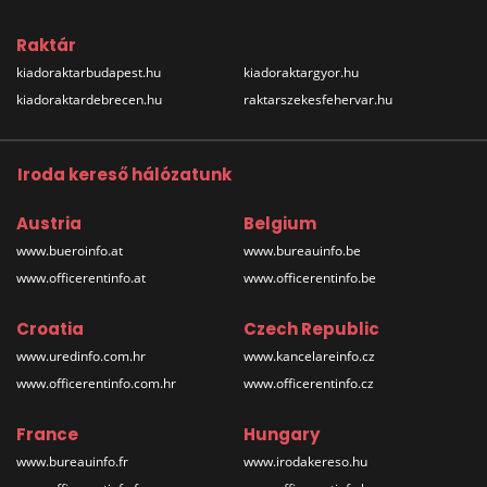
Raktár
kiadoraktarbudapest.hu
kiadoraktargyor.hu
kiadoraktardebrecen.hu
raktarszekesfehervar.hu
Iroda kereső hálózatunk
Austria
Belgium
www.bueroinfo.at
www.bureauinfo.be
www.officerentinfo.at
www.officerentinfo.be
Croatia
Czech Republic
www.uredinfo.com.hr
www.kancelareinfo.cz
www.officerentinfo.com.hr
www.officerentinfo.cz
France
Hungary
www.bureauinfo.fr
www.irodakereso.hu