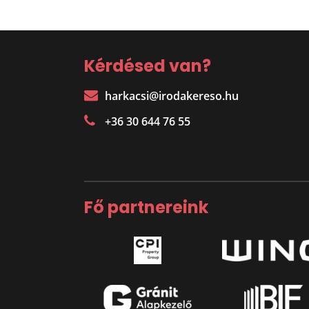
Kérdésed van?
harkacsi@irodakereso.hu
+36 30 644 76 55
Fő partnereink