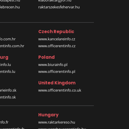
budapest.hu
kiadoraktargyor.hu
debrecen.hu
raktarszekesfehervar.hu
Czech Republic
o.com.hr
www.kancelareinfo.cz
entinfo.com.hr
www.officerentinfo.cz
urg
Poland
nfo.lu
www.biurainfo.pl
ntinfo.lu
www.officerentinfo.pl
United Kingdom
rieinfo.sk
www.officerentinfo.co.uk
ntinfo.sk
Hungary
fo.fr
www.raktarkereso.hu