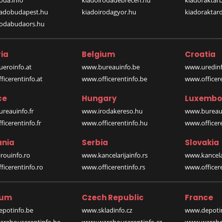
oda.info
kiadoirodadebrecen.hu
kiadoraktar
iadobudapest.hu
kiadoirodagyor.hu
kiadoraktar
rodabudaors.hu
ia
Belgium
Croatia
eroinfo.at
www.bureauinfo.be
www.uredinf
icerentinfo.at
www.officerentinfo.be
www.officer
ce
Hungary
Luxembo
reauinfo.fr
www.irodakereso.hu
www.bureaui
icerentinfo.fr
www.officerentinfo.hu
www.officere
nia
Serbia
Slovakia
rouinfo.ro
www.kancelarijainfo.rs
www.kancela
icerentinfo.ro
www.officerentinfo.rs
www.officere
ium
Czech Republic
France
potinfo.be
www.skladinfo.cz
www.depotin