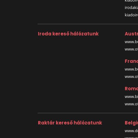
kiadoir
irodak
kiadoi
Iroda kereső hálózatunk
Austr
www.bu
www.off
Fran
www.bu
www.off
Roma
www.bi
www.off
Raktár kereső hálózatunk
Belg
www.de