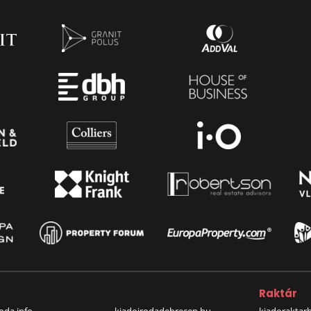
a
Raktár