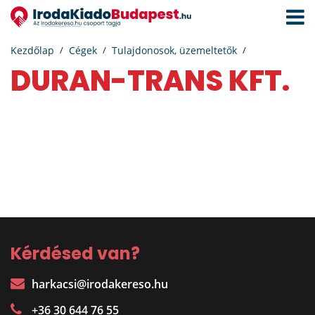
Navigá
aktivál
Kezdőlap
Cégek
Tulajdonosok, üzemeltetők
DURAN-TRANS KFT.
Kérdésed van?
harkacsi@irodakereso.hu
+36 30 644 76 55