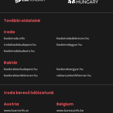
További oldalaink
Iroda
kiadoiroda.info
kiadoirodadebrecen.hu
irodakiadobudapest.hu
kiadoirodagyor.hu
kiadoirodabudaors.hu
Raktár
kiadoraktarbudapest.hu
kiadoraktargyor.hu
kiadoraktardebrecen.hu
raktarszekesfehervar.hu
Iroda kereső hálózatunk
Austria
Belgium
www.bueroinfo.at
www.bureauinfo.be