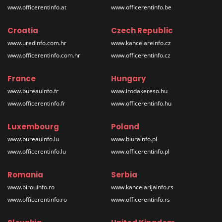
www.officerentinfo.at
www.officerentinfo.be
Croatia
Czech Republic
www.uredinfo.com.hr
www.kancelareinfo.cz
www.officerentinfo.com.hr
www.officerentinfo.cz
France
Hungary
www.bureauinfo.fr
www.irodakereso.hu
www.officerentinfo.fr
www.officerentinfo.hu
Luxembourg
Poland
www.bureauinfo.lu
www.biurainfo.pl
www.officerentinfo.lu
www.officerentinfo.pl
Romania
Serbia
www.birouinfo.ro
www.kancelarijainfo.rs
www.officerentinfo.ro
www.officerentinfo.rs