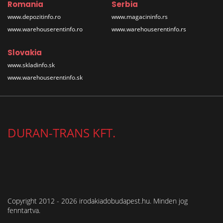
Romania
Serbia
www.depozitinfo.ro
www.magacininfo.rs
www.warehouserentinfo.ro
www.warehouserentinfo.rs
Slovakia
www.skladinfo.sk
www.warehouserentinfo.sk
DURAN-TRANS KFT.
Copyright 2012 - 2026 irodakiadobudapest.hu. Minden jog
fenntartva.