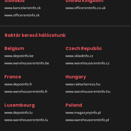
Slovakia
United Kingdom
www.kancelarieinfo.sk
www.officerentinfo.co.uk
www.officerentinfo.sk
Raktár kereső hálózatunk
Belgium
Czech Republic
www.depotinfo.be
www.skladinfo.cz
www.warehouserentinfo.be
www.warehouserentinfo.cz
France
Hungary
www.depotinfo.fr
www.raktarkereso.hu
www.warehouserentinfo.fr
www.warehouserentinfo.hu
Luxembourg
Poland
www.depotinfo.lu
www.magazynyinfo.pl
www.warehouserentinfo.lu
www.warehouserentinfo.pl