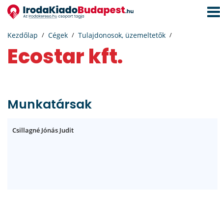
Navi
aktiv
Kezdőlap
Cégek
Tulajdonosok, üzemeltetők
Ecostar kft.
Munkatársak
Csillagné Jónás Judit