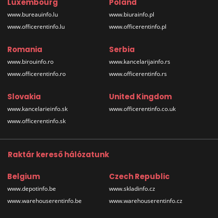
Luxembourg
Poland
www.bureauinfo.lu
www.biurainfo.pl
www.officerentinfo.lu
www.officerentinfo.pl
Romania
Serbia
www.birouinfo.ro
www.kancelarijainfo.rs
www.officerentinfo.ro
www.officerentinfo.rs
Slovakia
United Kingdom
www.kancelarieinfo.sk
www.officerentinfo.co.uk
www.officerentinfo.sk
Raktár kereső hálózatunk
Belgium
Czech Republic
www.depotinfo.be
www.skladinfo.cz
www.warehouserentinfo.be
www.warehouserentinfo.cz