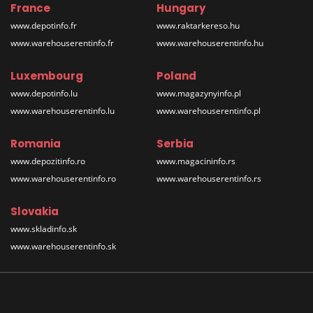
France
Hungary
www.depotinfo.fr
www.raktarkereso.hu
www.warehouserentinfo.fr
www.warehouserentinfo.hu
Luxembourg
Poland
www.depotinfo.lu
www.magazynyinfo.pl
www.warehouserentinfo.lu
www.warehouserentinfo.pl
Romania
Serbia
www.depozitinfo.ro
www.magacininfo.rs
www.warehouserentinfo.ro
www.warehouserentinfo.rs
Slovakia
www.skladinfo.sk
www.warehouserentinfo.sk