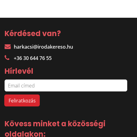
Kérdésed van?
harkacsi@irodakereso.hu
+36 30 644 76 55
Hírlevél
Kövess minket a közösségi
oldalakon: