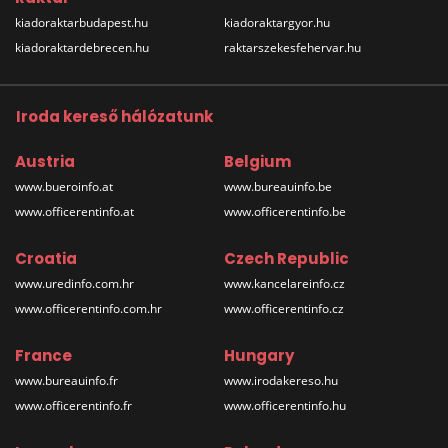
kiadoraktarbudapest.hu
kiadoraktargyor.hu
kiadoraktardebrecen.hu
raktarszekesfehervar.hu
Iroda kereső hálózatunk
Austria
Belgium
www.bueroinfo.at
www.bureauinfo.be
www.officerentinfo.at
www.officerentinfo.be
Croatia
Czech Republic
www.uredinfo.com.hr
www.kancelareinfo.cz
www.officerentinfo.com.hr
www.officerentinfo.cz
France
Hungary
www.bureauinfo.fr
www.irodakereso.hu
www.officerentinfo.fr
www.officerentinfo.hu