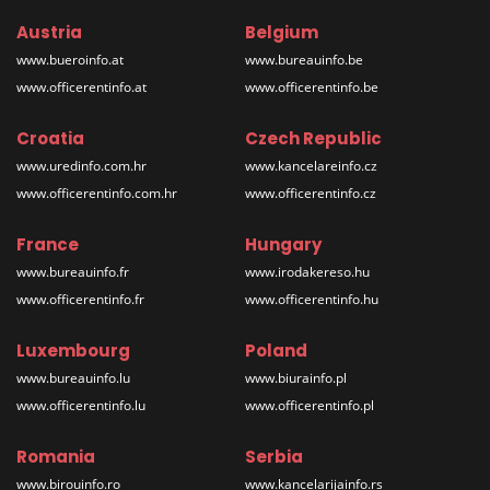
Austria
Belgium
www.bueroinfo.at
www.bureauinfo.be
www.officerentinfo.at
www.officerentinfo.be
Croatia
Czech Republic
www.uredinfo.com.hr
www.kancelareinfo.cz
www.officerentinfo.com.hr
www.officerentinfo.cz
France
Hungary
www.bureauinfo.fr
www.irodakereso.hu
www.officerentinfo.fr
www.officerentinfo.hu
Luxembourg
Poland
www.bureauinfo.lu
www.biurainfo.pl
www.officerentinfo.lu
www.officerentinfo.pl
Romania
Serbia
www.birouinfo.ro
www.kancelarijainfo.rs