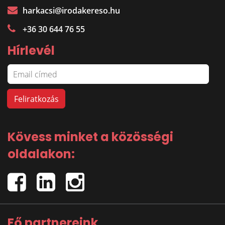
harkacsi@irodakereso.hu
+36 30 644 76 55
Hírlevél
Kövess minket a közösségi
oldalakon:
Fő partnereink