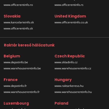
www.officerentinfo.ro
www.officerentinfo.rs
Slovakia
United Kingdom
www.kancelarieinfo.sk
www.officerentinfo.co.uk
www.officerentinfo.sk
Raktár kereső hálózatunk
Belgium
Czech Republic
www.depotinfo.be
www.skladinfo.cz
www.warehouserentinfo.be
www.warehouserentinfo.cz
France
Hungary
www.depotinfo.fr
www.raktarkereso.hu
www.warehouserentinfo.fr
www.warehouserentinfo.hu
Luxembourg
Poland