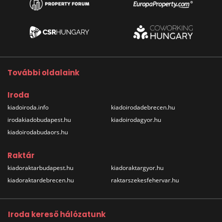
További oldalaink
Iroda
kiadoiroda.info
kiadoirodadebrecen.hu
irodakiadobudapest.hu
kiadoirodagyor.hu
kiadoirodabudaors.hu
Raktár
kiadoraktarbudapest.hu
kiadoraktargyor.hu
kiadoraktardebrecen.hu
raktarszekesfehervar.hu
Iroda kereső hálózatunk