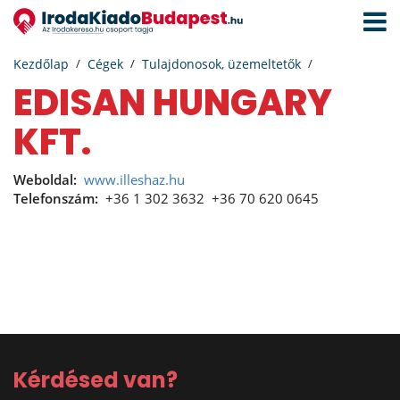
Navigá
aktivál
Kezdőlap
Cégek
Tulajdonosok, üzemeltetők
EDISAN HUNGARY
KFT.
Weboldal:
www.illeshaz.hu
Telefonszám:
+36 1 302 3632
+36 70 620 0645
Kérdésed van?