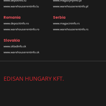
www.depotinfo.lu
www.magazynyinfo.pl
www.warehouserentinfo.lu
www.warehouserentinfo.pl
Romania
Serbia
www.depozitinfo.ro
www.magacininfo.rs
www.warehouserentinfo.ro
www.warehouserentinfo.rs
Slovakia
www.skladinfo.sk
www.warehouserentinfo.sk
EDISAN HUNGARY KFT.