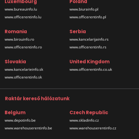
Luxembourg
Poland
www.bureauinfo.lu
www.biurainfo.pl
www.officerentinfo.lu
www.officerentinfo.pl
Romania
Serbia
www.birouinfo.ro
www.kancelarijainfo.rs
www.officerentinfo.ro
www.officerentinfo.rs
Slovakia
United Kingdom
www.kancelarieinfo.sk
www.officerentinfo.co.uk
www.officerentinfo.sk
Raktár kereső hálózatunk
Belgium
Czech Republic
www.depotinfo.be
www.skladinfo.cz
www.warehouserentinfo.be
www.warehouserentinfo.cz