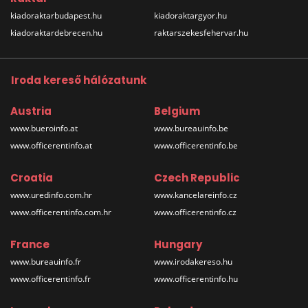
kiadoraktarbudapest.hu
kiadoraktargyor.hu
kiadoraktardebrecen.hu
raktarszekesfehervar.hu
Iroda kereső hálózatunk
Austria
Belgium
www.bueroinfo.at
www.bureauinfo.be
www.officerentinfo.at
www.officerentinfo.be
Croatia
Czech Republic
www.uredinfo.com.hr
www.kancelareinfo.cz
www.officerentinfo.com.hr
www.officerentinfo.cz
France
Hungary
www.bureauinfo.fr
www.irodakereso.hu
www.officerentinfo.fr
www.officerentinfo.hu