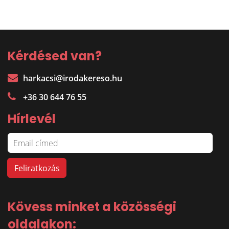
Kérdésed van?
harkacsi@irodakereso.hu
+36 30 644 76 55
Hírlevél
Kövess minket a közösségi
oldalakon: