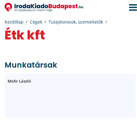
Navi
aktiv
Kezdőlap
Cégek
Tulajdonosok, üzemeltetők
Étk kft
Munkatársak
Mohr László