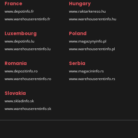
France
Hungary
www.depotinfo.fr
www.raktarkereso.hu
www.warehouserentinfo.fr
www.warehouserentinfo.hu
Luxembourg
Poland
www.depotinfo.lu
www.magazynyinfo.pl
www.warehouserentinfo.lu
www.warehouserentinfo.pl
Romania
Serbia
www.depozitinfo.ro
www.magacininfo.rs
www.warehouserentinfo.ro
www.warehouserentinfo.rs
Slovakia
www.skladinfo.sk
www.warehouserentinfo.sk