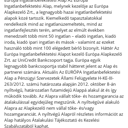
Európa Ingatlanbefektetési Alap Az Európa
Ingatlanbefektetési Alap, melynek kezelője az Európa
Alapkezelő Zrt., a legnagyobb hazai ingatlanbefektetési
alapok közé tartozik. Kiemelkedő tapasztalatokkal
rendelkezik mind az ingatlanüzemeltetés, mind az
ingatlanfejlesztés terén, amelyet az elmúlt években
menedzselt több mint 50 ingatlan – eladó ingatlan, kiadó
iroda, kiadó ipari ingatlan és mások - valamint az ezeket
használó több mint 100 elégedett bérlő bizonyít. Háttér Az
Európa Ingatlanbefektetési Alapot kezelő Európa Alapkezelő
Zrt. az UniCredit Bankcsoport tagja. Európa egyik
legnagyobb bankcsoportja stabil hátteret jelent az Alap és
partnerei számára. Aktuális Az EURÓPA Ingatlanbefektetési
Alap a Pénzügyi Szervezetek Állami Felügyelete H-KE-III-
263/2012. számú határozata alapján 2012. október 8-án
nyíltvégű, határozatlan futamidejű Alappá alakul át és így
működik tovább. Az Alapra vállalt tőke- és hozamgarancia az
átalakulással egyidejűleg megszűnik. A nyíltvégűvé alakuló
Alapra az Alapkezelő nem vállal tőke- és/vagy
hozamgaranciát. A nyíltvégű Alapról részletes információt az
Alap hatályos Átalakulási Tájékoztató és Kezelési
Szabályzatából kaphat.