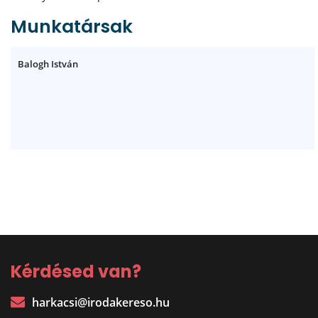
Munkatársak
Balogh István
Kérdésed van?
harkacsi@irodakereso.hu