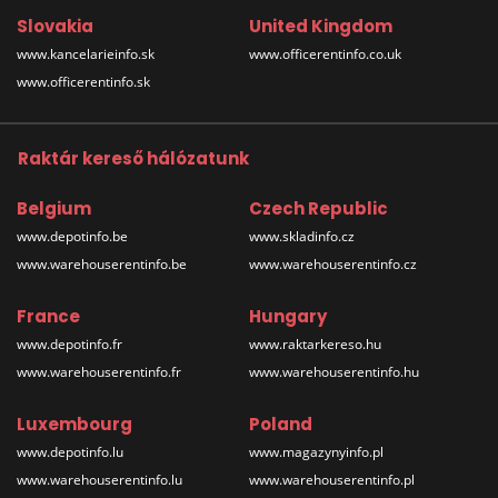
Slovakia
United Kingdom
www.kancelarieinfo.sk
www.officerentinfo.co.uk
www.officerentinfo.sk
Raktár kereső hálózatunk
Belgium
Czech Republic
www.depotinfo.be
www.skladinfo.cz
www.warehouserentinfo.be
www.warehouserentinfo.cz
France
Hungary
www.depotinfo.fr
www.raktarkereso.hu
www.warehouserentinfo.fr
www.warehouserentinfo.hu
Luxembourg
Poland
www.depotinfo.lu
www.magazynyinfo.pl
www.warehouserentinfo.lu
www.warehouserentinfo.pl