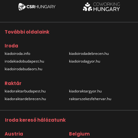
További oldalaink
Iroda
kiadoiroda.info
kiadoirodadebrecen.hu
irodakiadobudapest.hu
kiadoirodagyor.hu
kiadoirodabudaors.hu
Raktár
kiadoraktarbudapest.hu
kiadoraktargyor.hu
kiadoraktardebrecen.hu
raktarszekesfehervar.hu
Iroda kereső hálózatunk
Austria
Belgium