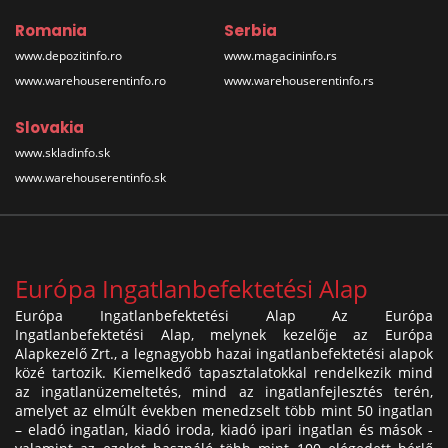
Romania
Serbia
www.depozitinfo.ro
www.magacininfo.rs
www.warehouserentinfo.ro
www.warehouserentinfo.rs
Slovakia
www.skladinfo.sk
www.warehouserentinfo.sk
Európa Ingatlanbefektetési Alap
Európa Ingatlanbefektetési Alap Az Európa
Ingatlanbefektetési Alap, melynek kezelője az Európa
Alapkezelő Zrt., a legnagyobb hazai ingatlanbefektetési alapok
közé tartozik. Kiemelkedő tapasztalatokkal rendelkezik mind
az ingatlanüzemeltetés, mind az ingatlanfejlesztés terén,
amelyet az elmúlt években menedzselt több mint 50 ingatlan
– eladó ingatlan, kiadó iroda, kiadó ipari ingatlan és mások -