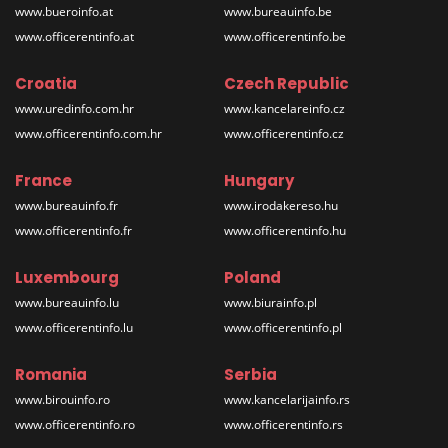
www.bueroinfo.at
www.bureauinfo.be
www.officerentinfo.at
www.officerentinfo.be
Croatia
Czech Republic
www.uredinfo.com.hr
www.kancelareinfo.cz
www.officerentinfo.com.hr
www.officerentinfo.cz
France
Hungary
www.bureauinfo.fr
www.irodakereso.hu
www.officerentinfo.fr
www.officerentinfo.hu
Luxembourg
Poland
www.bureauinfo.lu
www.biurainfo.pl
www.officerentinfo.lu
www.officerentinfo.pl
Romania
Serbia
www.birouinfo.ro
www.kancelarijainfo.rs
www.officerentinfo.ro
www.officerentinfo.rs