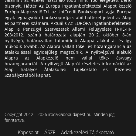
valamint az ezeket használó több mint 100 elégedett bérlő
bizonyít. Háttér Az Európa Ingatlanbefektetési Alapot kezelő
Európa Alapkezelő Zrt. az UniCredit Bankcsoport tagja. Európa
egyik legnagyobb bankcsoportja stabil hátteret jelent az Alap
és partnerei számára. Aktuális Az EURÓPA Ingatlanbefektetési
Alap a Pénzügyi Szervezetek Állami Felügyelete H-KE-III-
263/2012. számú határozata alapján 2012. október 8-án
nyíltvégű, határozatlan futamidejű Alappá alakul át és így
működik tovább. Az Alapra vállalt tőke- és hozamgarancia az
átalakulással egyidejűleg megszűnik. A nyíltvégűvé alakuló
Alapra az Alapkezelő nem vállal tőke- és/vagy
hozamgaranciát. A nyíltvégű Alapról részletes információt az
Alap hatályos Átalakulási Tájékoztató és Kezelési
Szabályzatából kaphat.
Copyright 2012 - 2026 irodakiadobudapest.hu. Minden jog
fenntartva.
Kapcsolat
ÁSZF
Adatkezelési Tájékoztató