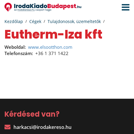
Navigá
aktivál
Kezdőlap
Cégek
Tulajdonosok, üzemeltetők
Eutherm-Iza kft
Weboldal:
www.elsootthon.com
Telefonszám:
+36 1 371 1422
Kérdésed van?
harkacsi@irodakereso.hu