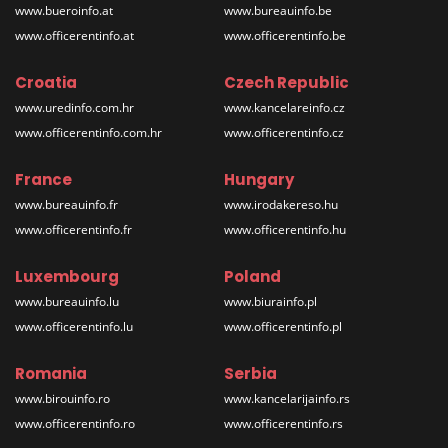
www.bueroinfo.at
www.bureauinfo.be
www.officerentinfo.at
www.officerentinfo.be
Croatia
Czech Republic
www.uredinfo.com.hr
www.kancelareinfo.cz
www.officerentinfo.com.hr
www.officerentinfo.cz
France
Hungary
www.bureauinfo.fr
www.irodakereso.hu
www.officerentinfo.fr
www.officerentinfo.hu
Luxembourg
Poland
www.bureauinfo.lu
www.biurainfo.pl
www.officerentinfo.lu
www.officerentinfo.pl
Romania
Serbia
www.birouinfo.ro
www.kancelarijainfo.rs
www.officerentinfo.ro
www.officerentinfo.rs