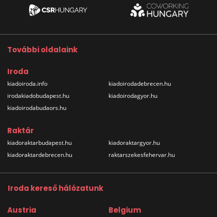
További oldalaink
Iroda
kiadoiroda.info
kiadoirodadebrecen.hu
irodakiadobudapest.hu
kiadoirodagyor.hu
kiadoirodabudaors.hu
Raktár
kiadoraktarbudapest.hu
kiadoraktargyor.hu
kiadoraktardebrecen.hu
raktarszekesfehervar.hu
Iroda kereső hálózatunk
Austria
Belgium