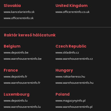
Slovakia
United Kingdom
www.kancelarieinfo.sk
www.officerentinfo.co.uk
www.officerentinfo.sk
Raktár kereső hálózatunk
Belgium
Czech Republic
www.depotinfo.be
www.skladinfo.cz
www.warehouserentinfo.be
www.warehouserentinfo.cz
France
Hungary
www.depotinfo.fr
www.raktarkereso.hu
www.warehouserentinfo.fr
www.warehouserentinfo.hu
Luxembourg
Poland
www.depotinfo.lu
www.magazynyinfo.pl
www.warehouserentinfo.lu
www.warehouserentinfo.pl