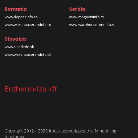
Romania
Serbia
www.depozitinfo.ro
www.magacininfo.rs
www.warehouserentinfo.ro
www.warehouserentinfo.rs
Slovakia
www.skladinfo.sk
www.warehouserentinfo.sk
Eutherm-Iza kft
Copyright 2012 - 2026 irodakiadobudapest.hu. Minden jog
fenntartva.