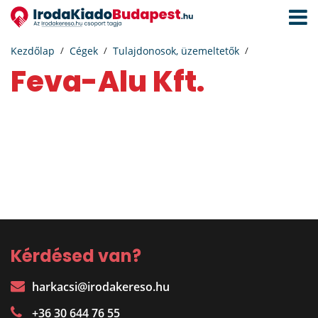
Navigá
aktivál
Kezdőlap
Cégek
Tulajdonosok, üzemeltetők
Feva-Alu Kft.
Kérdésed van?
harkacsi@irodakereso.hu
+36 30 644 76 55