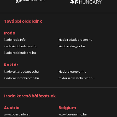
További oldalaink
Iroda
kiadoiroda.info
kiadoirodadebrecen.hu
irodakiadobudapest.hu
kiadoirodagyor.hu
kiadoirodabudaors.hu
Raktár
kiadoraktarbudapest.hu
kiadoraktargyor.hu
kiadoraktardebrecen.hu
raktarszekesfehervar.hu
Iroda kereső hálózatunk
Austria
Belgium
www.bueroinfo.at
www.bureauinfo.be