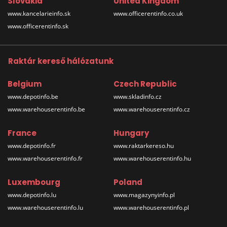
Slovakia
United Kingdom
www.kancelarieinfo.sk
www.officerentinfo.co.uk
www.officerentinfo.sk
Raktár kereső hálózatunk
Belgium
Czech Republic
www.depotinfo.be
www.skladinfo.cz
www.warehouserentinfo.be
www.warehouserentinfo.cz
France
Hungary
www.depotinfo.fr
www.raktarkereso.hu
www.warehouserentinfo.fr
www.warehouserentinfo.hu
Luxembourg
Poland
www.depotinfo.lu
www.magazynyinfo.pl
www.warehouserentinfo.lu
www.warehouserentinfo.pl