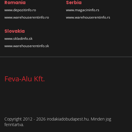
Romania
Serbia
www.depozitinfo.ro
www.magacininfo.rs
www.warehouserentinfo.ro
www.warehouserentinfo.rs
Slovakia
www.skladinfo.sk
www.warehouserentinfo.sk
Feva-Alu Kft.
Copyright 2012 - 2026 irodakiadobudapest.hu. Minden jog
fenntartva.