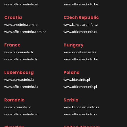
www.officerentinfo.at
www.officerentinfo.be
Croatia
Czech Republic
www.uredinfo.com.hr
www.kancelareinfo.cz
www.officerentinfo.com.hr
www.officerentinfo.cz
France
Hungary
www.bureauinfo.fr
www.irodakereso.hu
www.officerentinfo.fr
www.officerentinfo.hu
Luxembourg
Poland
www.bureauinfo.lu
www.biurainfo.pl
www.officerentinfo.lu
www.officerentinfo.pl
Romania
Serbia
www.birouinfo.ro
www.kancelarijainfo.rs
www.officerentinfo.ro
www.officerentinfo.rs