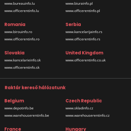
www.bureauinfo.lu
www.biurainfo.pl
www.officerentinfo.lu
www.officerentinfo.pl
Romania
Serbia
www.birouinfo.ro
www.kancelarijainfo.rs
www.officerentinfo.ro
www.officerentinfo.rs
Slovakia
United Kingdom
www.kancelarieinfo.sk
www.officerentinfo.co.uk
www.officerentinfo.sk
Raktár kereső hálózatunk
Belgium
Czech Republic
www.depotinfo.be
www.skladinfo.cz
www.warehouserentinfo.be
www.warehouserentinfo.cz
France
Hungary