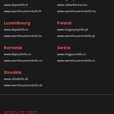
www.depotinfo.fr
www.raktarkereso.hu
www.warehouserentinfo.fr
www.warehouserentinfo.hu
Luxembourg
Poland
www.depotinfo.lu
www.magazynyinfo.pl
www.warehouserentinfo.lu
www.warehouserentinfo.pl
Romania
Serbia
www.depozitinfo.ro
www.magacininfo.rs
www.warehouserentinfo.ro
www.warehouserentinfo.rs
Slovakia
www.skladinfo.sk
www.warehouserentinfo.sk
FITOUT ZRT.