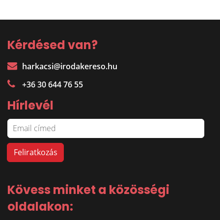
Kérdésed van?
harkacsi@irodakereso.hu
+36 30 644 76 55
Hírlevél
Kövess minket a közösségi
oldalakon: