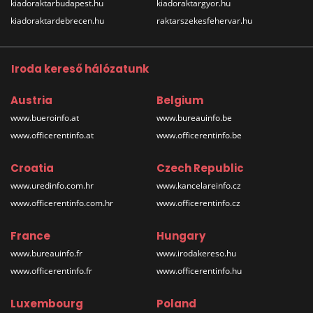
kiadoraktarbudapest.hu
kiadoraktargyor.hu
kiadoraktardebrecen.hu
raktarszekesfehervar.hu
Iroda kereső hálózatunk
Austria
Belgium
www.bueroinfo.at
www.bureauinfo.be
www.officerentinfo.at
www.officerentinfo.be
Croatia
Czech Republic
www.uredinfo.com.hr
www.kancelareinfo.cz
www.officerentinfo.com.hr
www.officerentinfo.cz
France
Hungary
www.bureauinfo.fr
www.irodakereso.hu
www.officerentinfo.fr
www.officerentinfo.hu
Luxembourg
Poland