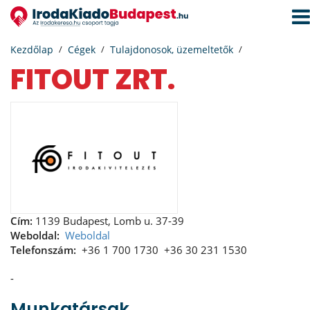
Navi
aktiv
Kezdőlap
Cégek
Tulajdonosok, üzemeltetők
FITOUT ZRT.
Cím:
1139 Budapest, Lomb u. 37-39
Weboldal:
Weboldal
Telefonszám:
+36 1 700 1730
+36 30 231 1530
-
Munkatársak