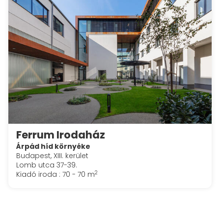
Ferrum Irodaház
Árpád híd környéke
Budapest, XIII. kerület
Lomb utca 37-39.
2
Kiadó iroda : 70 - 70 m