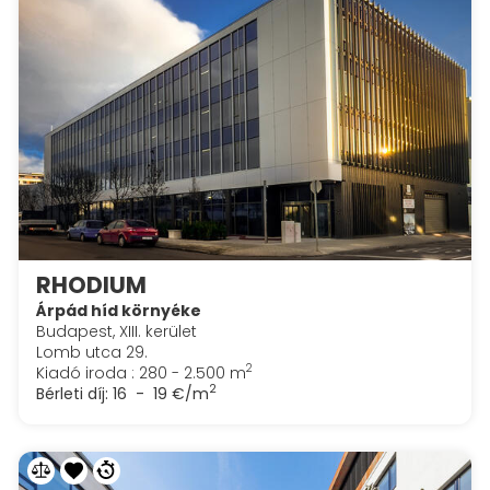
RHODIUM
Árpád híd környéke
Budapest, XIII. kerület
Lomb utca 29.
2
Kiadó iroda : 280 - 2.500 m
2
Bérleti díj:
16 - 19 €/m