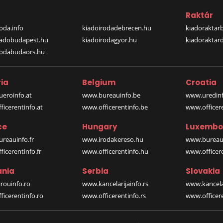
a
Raktár
oda.info
kiadoirodadebrecen.hu
kiadoraktar
iadobudapest.hu
kiadoirodagyor.hu
kiadoraktar
rodabudaors.hu
ia
Belgium
Croatia
eroinfo.at
www.bureauinfo.be
www.uredinf
icerentinfo.at
www.officerentinfo.be
www.officer
ce
Hungary
Luxembo
reauinfo.fr
www.irodakereso.hu
www.bureaui
icerentinfo.fr
www.officerentinfo.hu
www.officere
nia
Serbia
Slovakia
rouinfo.ro
www.kancelarijainfo.rs
www.kancela
icerentinfo.ro
www.officerentinfo.rs
www.officere