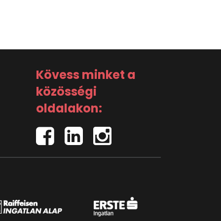
Kövess minket a
közösségi
oldalakon: