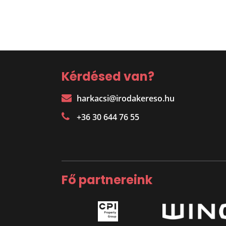
Kérdésed van?
harkacsi@irodakereso.hu
+36 30 644 76 55
Fő partnereink