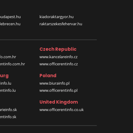
budapest.hu
kiadoraktargyor.hu
debrecen.hu
raktarszekesfehervar.hu
Czech Republic
o.com.hr
www.kancelareinfo.cz
entinfo.com.hr
www.officerentinfo.cz
urg
Poland
nfo.lu
www.biurainfo.pl
ntinfo.lu
www.officerentinfo.pl
United Kingdom
rieinfo.sk
www.officerentinfo.co.uk
ntinfo.sk