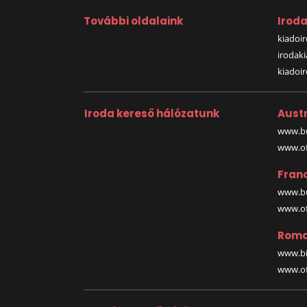
További oldalaink
Irod
kiadoir
irodak
kiadoi
Iroda kereső hálózatunk
Austr
www.bu
www.off
Fran
www.bu
www.off
Roma
www.bi
www.off