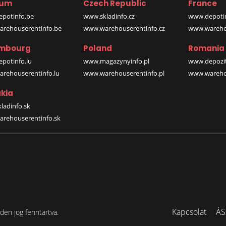
ium
Czech Republic
France
potinfo.be
www.skladinfo.cz
www.depotin
rehouserentinfo.be
www.warehouserentinfo.cz
www.warehou
mbourg
Poland
Romania
potinfo.lu
www.magazynyinfo.pl
www.depozit
rehouserentinfo.lu
www.warehouserentinfo.pl
www.warehou
kia
ladinfo.sk
rehouserentinfo.sk
Kapcsolat
ÁS
en jog fenntartva.