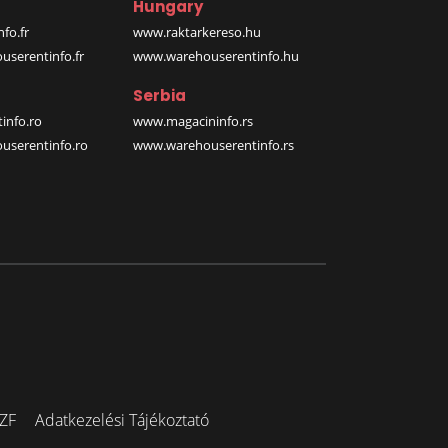
Hungary
fo.fr
www.raktarkereso.hu
serentinfo.fr
www.warehouserentinfo.hu
Serbia
info.ro
www.magacininfo.rs
serentinfo.ro
www.warehouserentinfo.rs
ZF
Adatkezelési Tájékoztató