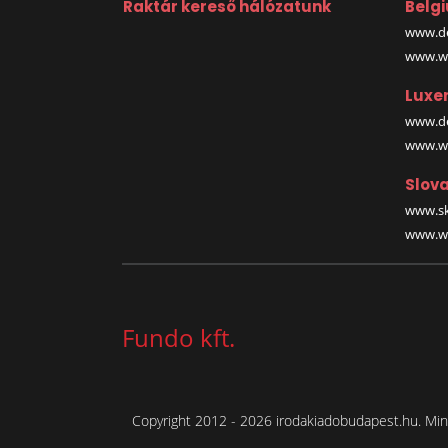
Raktár kereső hálózatunk
Belg
www.de
www.wa
Luxe
www.de
www.wa
Slova
www.sk
www.wa
Fundo kft.
Copyright 2012 - 2026 irodakiadobudapest.hu. Mind