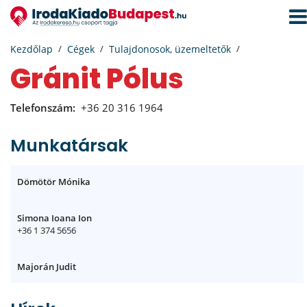
Navi
aktiv
Kezdőlap
Cégek
Tulajdonosok, üzemeltetők
Gránit Pólus
Telefonszám:
+36 20 316 1964
Munkatársak
Dömötör Mónika
Simona Ioana Ion
+36 1 374 5656
Majorán Judit