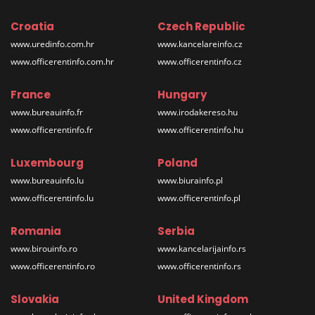
Croatia
Czech Republic
www.uredinfo.com.hr
www.kancelareinfo.cz
www.officerentinfo.com.hr
www.officerentinfo.cz
France
Hungary
www.bureauinfo.fr
www.irodakereso.hu
www.officerentinfo.fr
www.officerentinfo.hu
Luxembourg
Poland
www.bureauinfo.lu
www.biurainfo.pl
www.officerentinfo.lu
www.officerentinfo.pl
Romania
Serbia
www.birouinfo.ro
www.kancelarijainfo.rs
www.officerentinfo.ro
www.officerentinfo.rs
Slovakia
United Kingdom