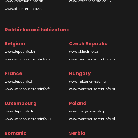
www.kancelarieinfo.sk
www.officerentinfo.co.uk
www.officerentinfo.sk
Raktár kereső hálózatunk
Belgium
Czech Republic
www.depotinfo.be
www.skladinfo.cz
www.warehouserentinfo.be
www.warehouserentinfo.cz
France
Hungary
www.depotinfo.fr
www.raktarkereso.hu
www.warehouserentinfo.fr
www.warehouserentinfo.hu
Luxembourg
Poland
www.depotinfo.lu
www.magazynyinfo.pl
www.warehouserentinfo.lu
www.warehouserentinfo.pl
Romania
Serbia