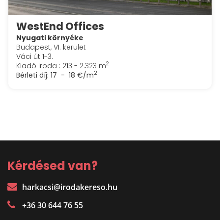
WestEnd Offices
Nyugati környéke
Budapest, VI. kerület
Váci út 1-3.
2
Kiadó iroda : 213 - 2.323 m
2
Bérleti díj:
17 - 18 €/m
Kérdésed van?
harkacsi@irodakereso.hu
+36 30 644 76 55