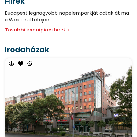
Hírek
Budapest legnagyobb napelemparkját adták át ma
a Westend tetején
További irodaipiaci hírek »
Irodaházak