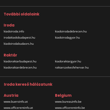
További oldalaink
Iroda
kiadoiroda.info
kiadoirodadebrecen.hu
irodakiadobudapest.hu
kiadoirodagyor.hu
kiadoirodabudaors.hu
Raktár
kiadoraktarbudapest.hu
kiadoraktargyor.hu
kiadoraktardebrecen.hu
raktarszekesfehervar.hu
Iroda kereső hálózatunk
Austria
Belgium
www.bueroinfo.at
www.bureauinfo.be
www.officerentinfo.at
www.officerentinfo.be