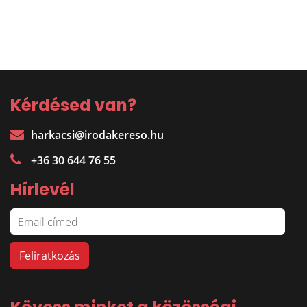
Kérdésed van?
harkacsi@irodakereso.hu
+36 30 644 76 55
Hírlevél