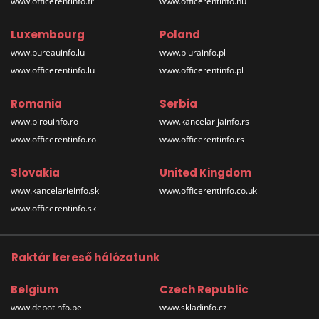
www.officerentinfo.fr
www.officerentinfo.hu
Luxembourg
Poland
www.bureauinfo.lu
www.biurainfo.pl
www.officerentinfo.lu
www.officerentinfo.pl
Romania
Serbia
www.birouinfo.ro
www.kancelarijainfo.rs
www.officerentinfo.ro
www.officerentinfo.rs
Slovakia
United Kingdom
www.kancelarieinfo.sk
www.officerentinfo.co.uk
www.officerentinfo.sk
Raktár kereső hálózatunk
Belgium
Czech Republic
www.depotinfo.be
www.skladinfo.cz