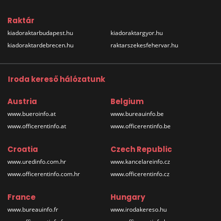
Raktár
kiadoraktarbudapest.hu
kiadoraktargyor.hu
kiadoraktardebrecen.hu
raktarszekesfehervar.hu
Iroda kereső hálózatunk
Austria
Belgium
www.bueroinfo.at
www.bureauinfo.be
www.officerentinfo.at
www.officerentinfo.be
Croatia
Czech Republic
www.uredinfo.com.hr
www.kancelareinfo.cz
www.officerentinfo.com.hr
www.officerentinfo.cz
France
Hungary
www.bureauinfo.fr
www.irodakereso.hu