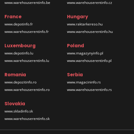
www.warehouserentinfo.be
www.warehouserentinfo.cz
France
Hungary
www.depotinfo.fr
www.raktarkereso.hu
www.warehouserentinfo.fr
www.warehouserentinfo.hu
Luxembourg
Poland
www.depotinfo.lu
www.magazynyinfo.pl
www.warehouserentinfo.lu
www.warehouserentinfo.pl
Romania
Serbia
www.depozitinfo.ro
www.magacininfo.rs
www.warehouserentinfo.ro
www.warehouserentinfo.rs
Slovakia
www.skladinfo.sk
www.warehouserentinfo.sk