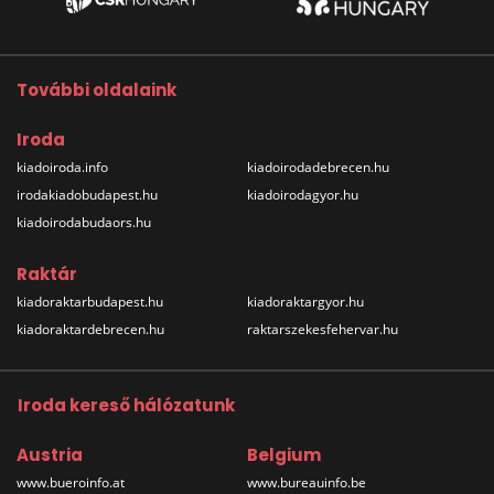
További oldalaink
Iroda
kiadoiroda.info
kiadoirodadebrecen.hu
irodakiadobudapest.hu
kiadoirodagyor.hu
kiadoirodabudaors.hu
Raktár
kiadoraktarbudapest.hu
kiadoraktargyor.hu
kiadoraktardebrecen.hu
raktarszekesfehervar.hu
Iroda kereső hálózatunk
Austria
Belgium
www.bueroinfo.at
www.bureauinfo.be