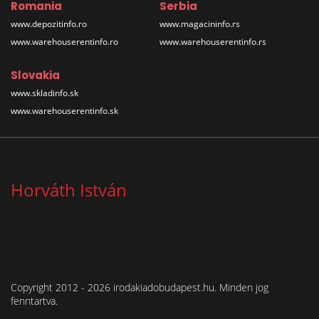
Romania
Serbia
www.depozitinfo.ro
www.magacininfo.rs
www.warehouserentinfo.ro
www.warehouserentinfo.rs
Slovakia
www.skladinfo.sk
www.warehouserentinfo.sk
Horváth István
Copyright 2012 - 2026 irodakiadobudapest.hu. Minden jog
fenntartva.