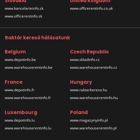
Slovakia
United Kingdom
www.kancelarieinfo.sk
www.officerentinfo.co.uk
www.officerentinfo.sk
Raktár kereső hálózatunk
Belgium
Czech Republic
www.depotinfo.be
www.skladinfo.cz
www.warehouserentinfo.be
www.warehouserentinfo.cz
France
Hungary
www.depotinfo.fr
www.raktarkereso.hu
www.warehouserentinfo.fr
www.warehouserentinfo.hu
Luxembourg
Poland
www.depotinfo.lu
www.magazynyinfo.pl
www.warehouserentinfo.lu
www.warehouserentinfo.pl