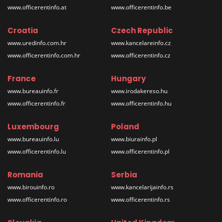
www.officerentinfo.at
www.officerentinfo.be
Croatia
Czech Republic
www.uredinfo.com.hr
www.kancelareinfo.cz
www.officerentinfo.com.hr
www.officerentinfo.cz
France
Hungary
www.bureauinfo.fr
www.irodakereso.hu
www.officerentinfo.fr
www.officerentinfo.hu
Luxembourg
Poland
www.bureauinfo.lu
www.biurainfo.pl
www.officerentinfo.lu
www.officerentinfo.pl
Romania
Serbia
www.birouinfo.ro
www.kancelarijainfo.rs
www.officerentinfo.ro
www.officerentinfo.rs