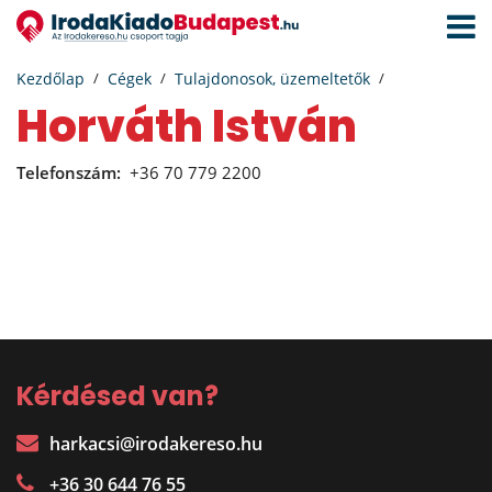
Navigá
aktivál
Kezdőlap
Cégek
Tulajdonosok, üzemeltetők
Horváth István
Telefonszám:
+36 70 779 2200
Kérdésed van?
harkacsi@irodakereso.hu
+36 30 644 76 55