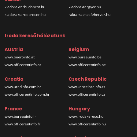
kiadoraktarbudapest.hu
kiadoraktargyor.hu
kiadoraktardebrecen.hu
raktarszekesfehervar.hu
Iroda kereső hálózatunk
Austria
Belgium
www.bueroinfo.at
www.bureauinfo.be
www.officerentinfo.at
www.officerentinfo.be
Croatia
Czech Republic
www.uredinfo.com.hr
www.kancelareinfo.cz
www.officerentinfo.com.hr
www.officerentinfo.cz
France
Hungary
www.bureauinfo.fr
www.irodakereso.hu
www.officerentinfo.fr
www.officerentinfo.hu