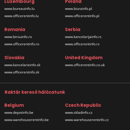
Luxembourg
Poland
www.bureauinfo.lu
www.biurainfo.pl
www.officerentinfo.lu
www.officerentinfo.pl
Romania
Serbia
www.birouinfo.ro
www.kancelarijainfo.rs
www.officerentinfo.ro
www.officerentinfo.rs
Slovakia
United Kingdom
www.kancelarieinfo.sk
www.officerentinfo.co.uk
www.officerentinfo.sk
Raktár kereső hálózatunk
Belgium
Czech Republic
www.depotinfo.be
www.skladinfo.cz
www.warehouserentinfo.be
www.warehouserentinfo.cz