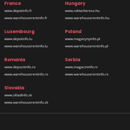
France
Hungary
www.depotinfo.fr
www.raktarkereso.hu
www.warehouserentinfo.fr
www.warehouserentinfo.hu
Luxembourg
Poland
www.depotinfo.lu
www.magazynyinfo.pl
www.warehouserentinfo.lu
www.warehouserentinfo.pl
Romania
Serbia
www.depozitinfo.ro
www.magacininfo.rs
www.warehouserentinfo.ro
www.warehouserentinfo.rs
Slovakia
www.skladinfo.sk
www.warehouserentinfo.sk