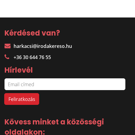
Kérdésed van?
harkacsi@irodakereso.hu
+36 30 644 76 55
Hírlevél
Kövess minket a közösségi
oldalakon: