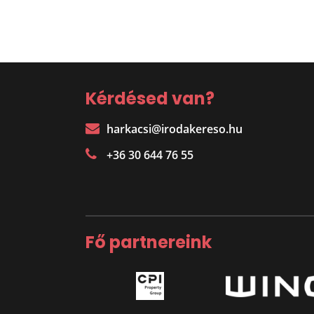
Kérdésed van?
harkacsi@irodakereso.hu
+36 30 644 76 55
Fő partnereink