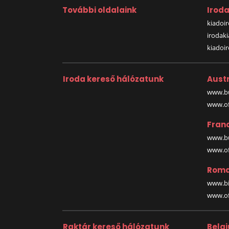
További oldalaink
Irod
kiadoir
irodak
kiadoi
Iroda kereső hálózatunk
Austr
www.bu
www.off
Fran
www.bu
www.off
Roma
www.bi
www.off
Raktár kereső hálózatunk
Belg