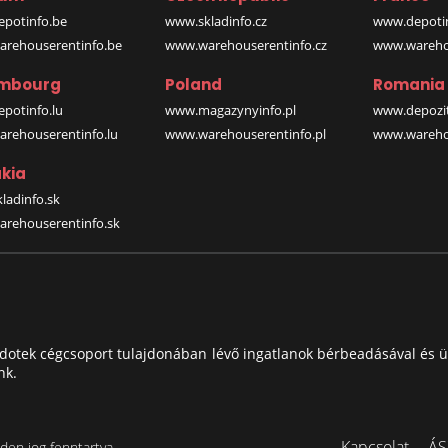
potinfo.be
www.skladinfo.cz
www.depotin
rehouserentinfo.be
www.warehouserentinfo.cz
www.warehou
mbourg
Poland
Romania
potinfo.lu
www.magazynyinfo.pl
www.depozit
rehouserentinfo.lu
www.warehouserentinfo.pl
www.warehou
kia
ladinfo.sk
rehouserentinfo.sk
ndotek cégcsoport tulajdonában lévő ingatlanok bérbeadásával és ü
nk.
Kapcsolat
ÁS
en jog fenntartva.