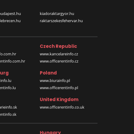
budapest.hu
kiadoraktargyor.hu
debrecen.hu
raktarszekesfehervar.hu
Czech Republic
o.com.hr
www.kancelareinfo.cz
entinfo.com.hr
www.officerentinfo.cz
urg
Poland
nfo.lu
www.biurainfo.pl
ntinfo.lu
www.officerentinfo.pl
United Kingdom
rieinfo.sk
www.officerentinfo.co.uk
ntinfo.sk
Hungary