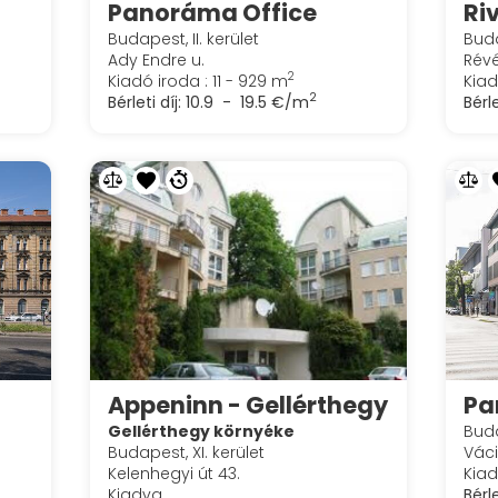
Panoráma Office
Ri
Budapest, II. kerület
Buda
Ady Endre u.
Révé
2
Kiadó iroda : 11 - 929 m
Kiad
2
Bérleti díj:
10.9 - 19.5 €/m
Bérle
Appeninn - Gellérthegy
Pa
Gellérthegy környéke
Buda
Budapest, XI. kerület
Váci
Kelenhegyi út 43.
Kiad
Kiadva
Bérle