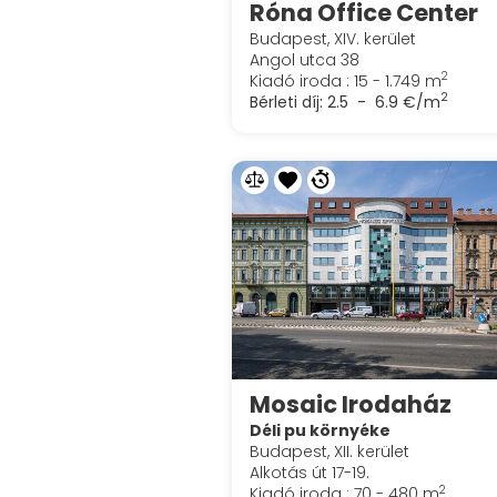
Róna Office Center
Budapest, XIV. kerület
Angol utca 38
2
Kiadó iroda : 15 - 1.749 m
2
Bérleti díj:
2.5 - 6.9 €/m
Mosaic Irodaház
Déli pu környéke
Budapest, XII. kerület
Alkotás út 17-19.
2
Kiadó iroda : 70 - 480 m