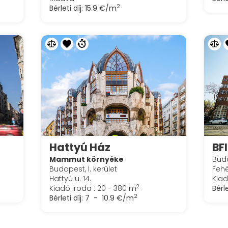
2
Bérleti díj:
15.9 €/m
Hattyú Ház
BF
Mammut környéke
Buda
Budapest, I. kerület
Fehé
Hattyú u. 14.
Kiad
2
Kiadó iroda : 20 - 380 m
Bérle
2
Bérleti díj:
7 - 10.9 €/m