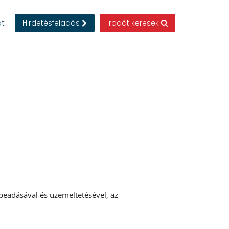
at
Hirdetésfeladás
Irodát keresek
beadásával és üzemeltetésével, az