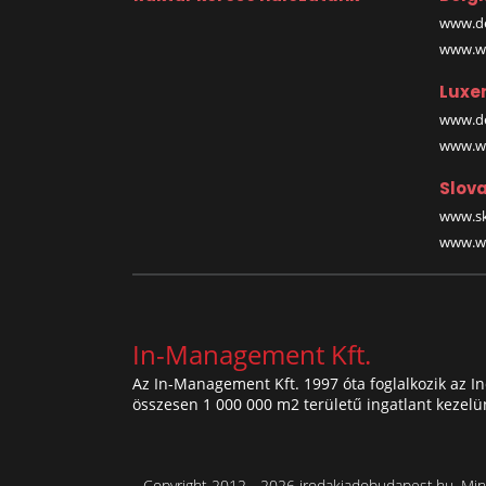
www.de
www.wa
Luxe
www.de
www.wa
Slova
www.sk
www.wa
In-Management Kft.
Az In-Management Kft. 1997 óta foglalkozik az I
összesen 1 000 000 m2 területű ingatlant kezelü
Copyright 2012 - 2026 irodakiadobudapest.hu. Mind