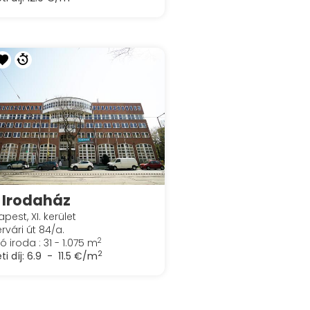
I Irodaház
pest, XI. kerület
rvári út 84/a.
2
ó iroda : 31 - 1.075 m
2
ti díj:
6.9 - 11.5 €/m