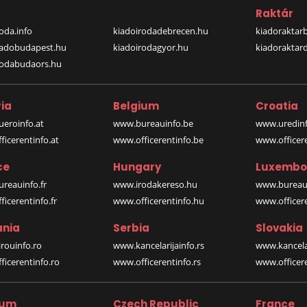
a
Raktár
oda.info
kiadoirodadebrecen.hu
kiadoraktar
iadobudapest.hu
kiadoirodagyor.hu
kiadoraktar
rodabudaors.hu
ia
Belgium
Croatia
eroinfo.at
www.bureauinfo.be
www.uredinf
icerentinfo.at
www.officerentinfo.be
www.officer
ce
Hungary
Luxembo
reauinfo.fr
www.irodakereso.hu
www.bureaui
icerentinfo.fr
www.officerentinfo.hu
www.officere
nia
Serbia
Slovakia
rouinfo.ro
www.kancelarijainfo.rs
www.kancela
icerentinfo.ro
www.officerentinfo.rs
www.officere
ium
Czech Republic
France