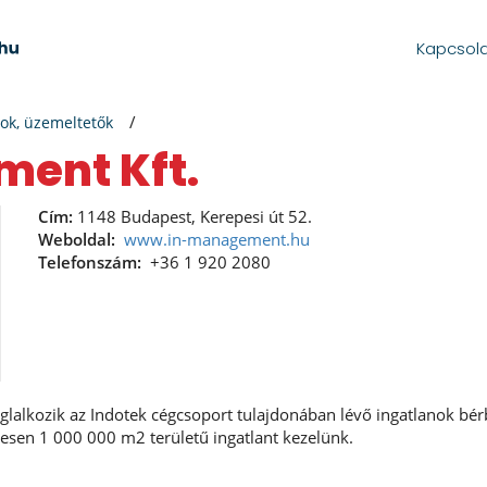
Kapcsol
ok, üzemeltetők
ent Kft.
Cím:
1148 Budapest, Kerepesi út 52.
Weboldal:
www.in-management.hu
Telefonszám:
+36 1 920 2080
lalkozik az Indotek cégcsoport tulajdonában lévő ingatlanok bér
esen 1 000 000 m2 területű ingatlant kezelünk.