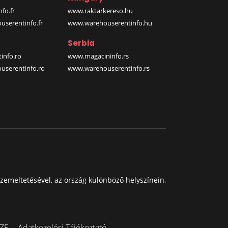
fo.fr
www.raktarkereso.hu
serentinfo.fr
www.warehouserentinfo.hu
Serbia
info.ro
www.magacininfo.rs
serentinfo.ro
www.warehouserentinfo.rs
zemeltetésével, az ország különböző helyszínein,
ZF
Adatkezelési Tájékoztató