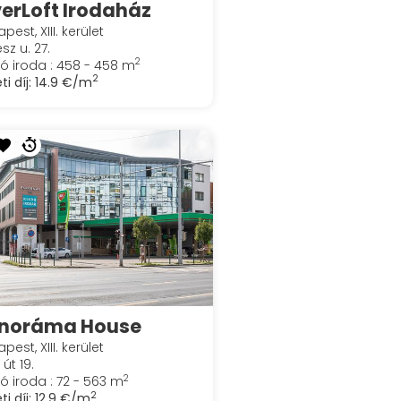
verLoft Irodaház
pest, XIII. kerület
sz u. 27.
2
ó iroda : 458 - 458 m
2
ti díj:
14.9 €/m
noráma House
pest, XIII. kerület
 út 19.
2
ó iroda : 72 - 563 m
2
ti díj:
12.9 €/m