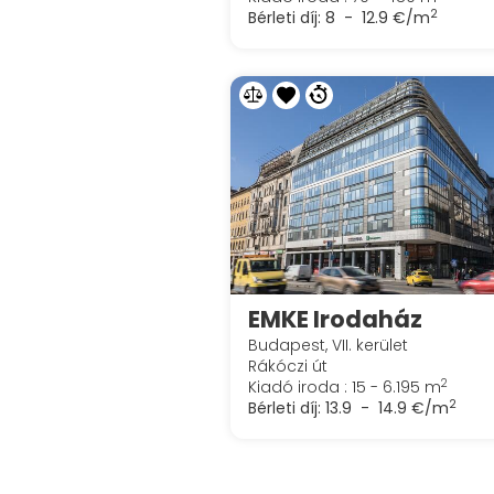
2
Bérleti díj:
8 - 12.9 €/m
EMKE Irodaház
Budapest, VII. kerület
Rákóczi út
2
Kiadó iroda : 15 - 6.195 m
2
Bérleti díj:
13.9 - 14.9 €/m