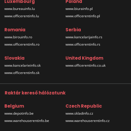
Luxembourg
Poland
www.bureauinfo.lu
www.biurainfo.pl
www.officerentinfo.lu
www.officerentinfo.pl
Romania
Serbia
www.birouinfo.ro
www.kancelarijainfo.rs
www.officerentinfo.ro
www.officerentinfo.rs
Slovakia
United Kingdom
www.kancelarieinfo.sk
www.officerentinfo.co.uk
www.officerentinfo.sk
Raktár kereső hálózatunk
Belgium
Czech Republic
www.depotinfo.be
www.skladinfo.cz
www.warehouserentinfo.be
www.warehouserentinfo.cz