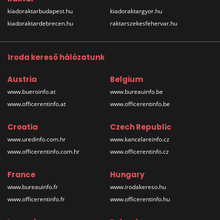
kiadoraktarbudapest.hu
kiadoraktargyor.hu
kiadoraktardebrecen.hu
raktarszekesfehervar.hu
Iroda kereső hálózatunk
Austria
Belgium
www.bueroinfo.at
www.bureauinfo.be
www.officerentinfo.at
www.officerentinfo.be
Croatia
Czech Republic
www.uredinfo.com.hr
www.kancelareinfo.cz
www.officerentinfo.com.hr
www.officerentinfo.cz
France
Hungary
www.bureauinfo.fr
www.irodakereso.hu
www.officerentinfo.fr
www.officerentinfo.hu