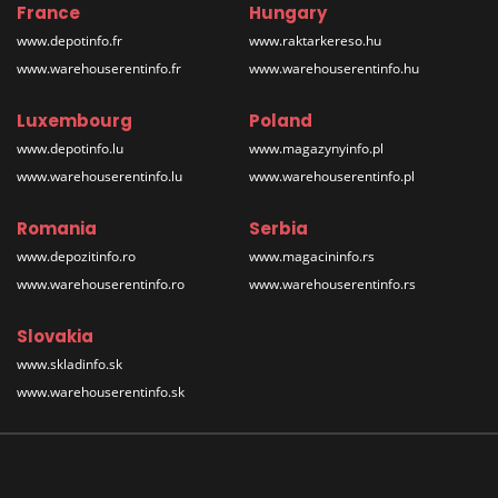
France
Hungary
www.depotinfo.fr
www.raktarkereso.hu
www.warehouserentinfo.fr
www.warehouserentinfo.hu
Luxembourg
Poland
www.depotinfo.lu
www.magazynyinfo.pl
www.warehouserentinfo.lu
www.warehouserentinfo.pl
Romania
Serbia
www.depozitinfo.ro
www.magacininfo.rs
www.warehouserentinfo.ro
www.warehouserentinfo.rs
Slovakia
www.skladinfo.sk
www.warehouserentinfo.sk