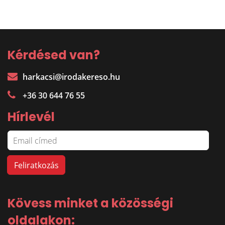
Kérdésed van?
harkacsi@irodakereso.hu
+36 30 644 76 55
Hírlevél
Kövess minket a közösségi
oldalakon: