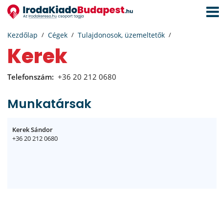
Navi
aktiv
Kezdőlap
Cégek
Tulajdonosok, üzemeltetők
Kerek
Telefonszám:
+36 20 212 0680
Munkatársak
Kerek Sándor
+36 20 212 0680