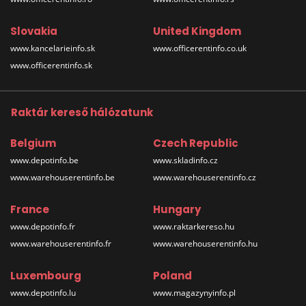
Slovakia
United Kingdom
www.kancelarieinfo.sk
www.officerentinfo.co.uk
www.officerentinfo.sk
Raktár kereső hálózatunk
Belgium
Czech Republic
www.depotinfo.be
www.skladinfo.cz
www.warehouserentinfo.be
www.warehouserentinfo.cz
France
Hungary
www.depotinfo.fr
www.raktarkereso.hu
www.warehouserentinfo.fr
www.warehouserentinfo.hu
Luxembourg
Poland
www.depotinfo.lu
www.magazynyinfo.pl