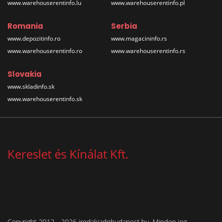
www.warehouserentinfo.lu
www.warehouserentinfo.pl
Romania
Serbia
www.depozitinfo.ro
www.magacininfo.rs
www.warehouserentinfo.ro
www.warehouserentinfo.rs
Slovakia
www.skladinfo.sk
www.warehouserentinfo.sk
Kereslet és Kínálat Kft.
Copyright 2012 - 2026 irodakiadobudapest.hu. Minden jog