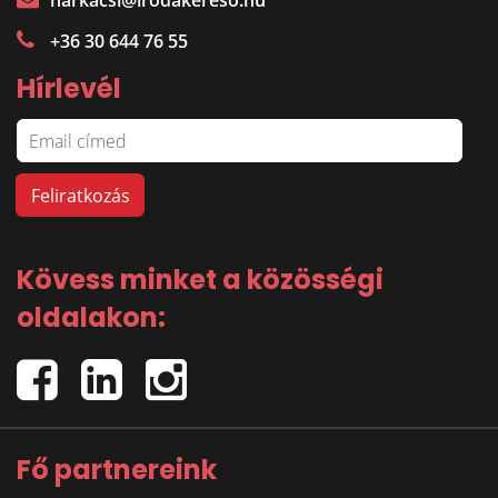
harkacsi@irodakereso.hu
+36 30 644 76 55
Hírlevél
Kövess minket a közösségi
oldalakon:
Fő partnereink