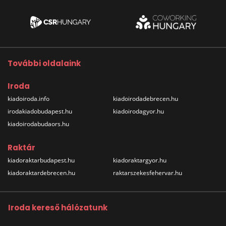
További oldalaink
Iroda
kiadoiroda.info
kiadoirodadebrecen.hu
irodakiadobudapest.hu
kiadoirodagyor.hu
kiadoirodabudaors.hu
Raktár
kiadoraktarbudapest.hu
kiadoraktargyor.hu
kiadoraktardebrecen.hu
raktarszekesfehervar.hu
Iroda kereső hálózatunk