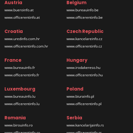
Austria
Belgium
www.bueroinfo.at
www.bureauinfo.be
www.officerentinfo.at
www.officerentinfo.be
Croatia
Czech Republic
www.uredinfo.com.hr
www.kancelareinfo.cz
www.officerentinfo.com.hr
www.officerentinfo.cz
France
Hungary
www.bureauinfo.fr
www.irodakereso.hu
www.officerentinfo.fr
www.officerentinfo.hu
Luxembourg
Poland
www.bureauinfo.lu
www.biurainfo.pl
www.officerentinfo.lu
www.officerentinfo.pl
Romania
Serbia
www.birouinfo.ro
www.kancelarijainfo.rs
www.officerentinfo.ro
www.officerentinfo.rs