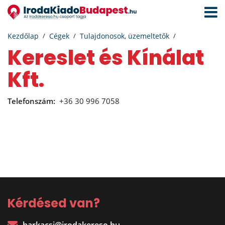
Navigá
aktivál
Kezdőlap
Cégek
Tulajdonosok, üzemeltetők
Kereslet és Kínálat
Kft.
Telefonszám:
+36 30 996 7058
Kérdésed van?