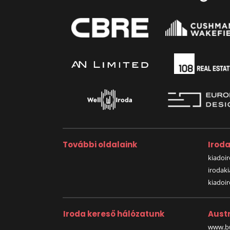
További oldalaink
Irod
kiadoir
irodak
kiadoi
Iroda kereső hálózatunk
Austr
www.bu