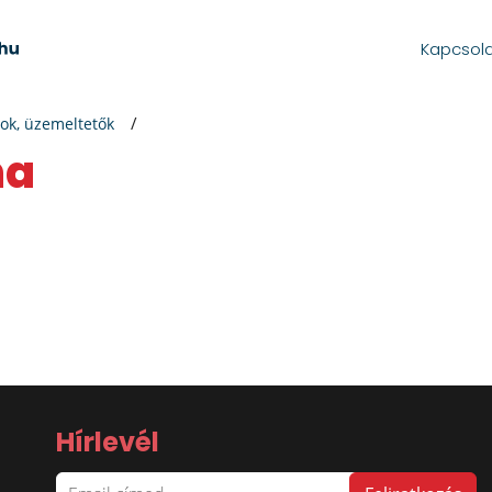
Kapcsol
ok, üzemeltetők
na
Hírlevél