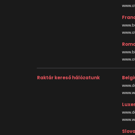
www.off
Fran
www.bu
www.off
Roma
www.bi
www.off
Raktár kereső hálózatunk
Belg
www.de
www.wa
Luxe
www.de
www.wa
Slova