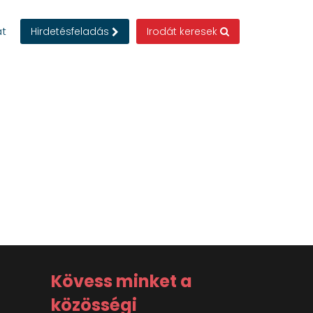
at
Hirdetésfeladás
Irodát keresek
Kövess minket a
közösségi