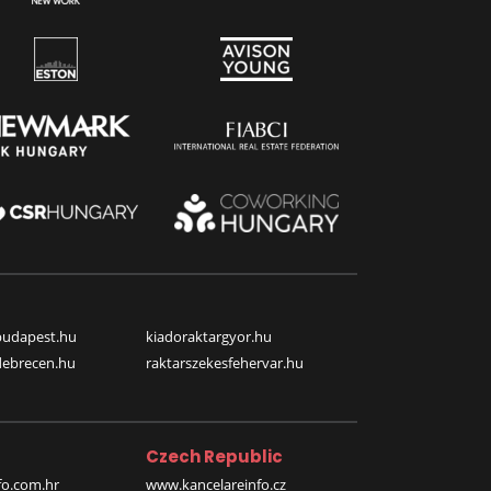
budapest.hu
kiadoraktargyor.hu
debrecen.hu
raktarszekesfehervar.hu
Czech Republic
o.com.hr
www.kancelareinfo.cz