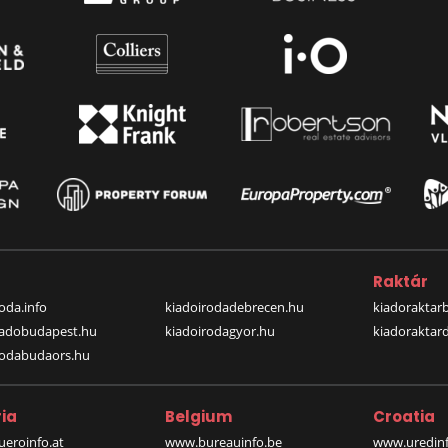
a
Raktár
oda.info
kiadoirodadebrecen.hu
kiadoraktar
iadobudapest.hu
kiadoirodagyor.hu
kiadoraktar
rodabudaors.hu
ia
Belgium
Croatia
eroinfo.at
www.bureauinfo.be
www.uredinf