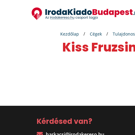
Kezdőlap
Cégek
Tulajdonos
Kiss Fruzsi
Kérdésed van?
harkacsi@irodakereso.hu