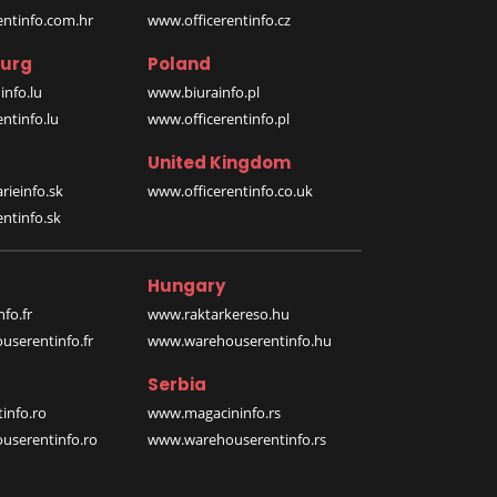
entinfo.com.hr
www.officerentinfo.cz
urg
Poland
nfo.lu
www.biurainfo.pl
ntinfo.lu
www.officerentinfo.pl
United Kingdom
rieinfo.sk
www.officerentinfo.co.uk
ntinfo.sk
Hungary
fo.fr
www.raktarkereso.hu
serentinfo.fr
www.warehouserentinfo.hu
Serbia
info.ro
www.magacininfo.rs
serentinfo.ro
www.warehouserentinfo.rs