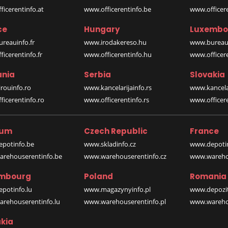
icerentinfo.at
www.officerentinfo.be
www.officer
ce
Hungary
Luxembo
reauinfo.fr
www.irodakereso.hu
www.bureaui
icerentinfo.fr
www.officerentinfo.hu
www.officere
nia
Serbia
Slovakia
rouinfo.ro
www.kancelarijainfo.rs
www.kancela
icerentinfo.ro
www.officerentinfo.rs
www.officere
ium
Czech Republic
France
potinfo.be
www.skladinfo.cz
www.depotin
rehouserentinfo.be
www.warehouserentinfo.cz
www.warehou
mbourg
Poland
Romania
potinfo.lu
www.magazynyinfo.pl
www.depozit
rehouserentinfo.lu
www.warehouserentinfo.pl
www.warehou
kia