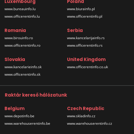
Luxembourg
Poland
www.bureauinfo.lu
www.biurainfo.pl
www.officerentinfo.lu
www.officerentinfo.pl
Romania
Serbia
www.birouinfo.ro
www.kancelarijainfo.rs
www.officerentinfo.ro
www.officerentinfo.rs
Slovakia
United Kingdom
www.kancelarieinfo.sk
www.officerentinfo.co.uk
www.officerentinfo.sk
Raktár kereső hálózatunk
Belgium
Czech Republic
www.depotinfo.be
www.skladinfo.cz
www.warehouserentinfo.be
www.warehouserentinfo.cz