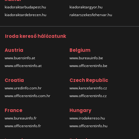
kiadoraktarbudapest.hu
kiadoraktargyor.hu
kiadoraktardebrecen.hu
raktarszekesfehervar.hu
Iroda kereső hálózatunk
Austria
Belgium
www.bueroinfo.at
www.bureauinfo.be
www.officerentinfo.at
www.officerentinfo.be
Croatia
Czech Republic
www.uredinfo.com.hr
www.kancelareinfo.cz
www.officerentinfo.com.hr
www.officerentinfo.cz
France
Hungary
www.bureauinfo.fr
www.irodakereso.hu
www.officerentinfo.fr
www.officerentinfo.hu