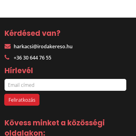
Kérdésed van?
harkacsi@irodakereso.hu
+36 30 644 76 55
Hírlevél
Kövess minket a közösségi
oldalakon: