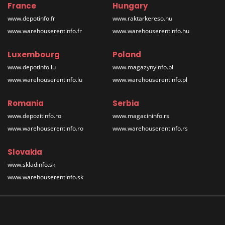
France
Hungary
www.depotinfo.fr
www.raktarkereso.hu
www.warehouserentinfo.fr
www.warehouserentinfo.hu
Luxembourg
Poland
www.depotinfo.lu
www.magazynyinfo.pl
www.warehouserentinfo.lu
www.warehouserentinfo.pl
Romania
Serbia
www.depozitinfo.ro
www.magacininfo.rs
www.warehouserentinfo.ro
www.warehouserentinfo.rs
Slovakia
www.skladinfo.sk
www.warehouserentinfo.sk