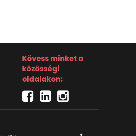
Kövess minket a
közösségi
oldalakon: