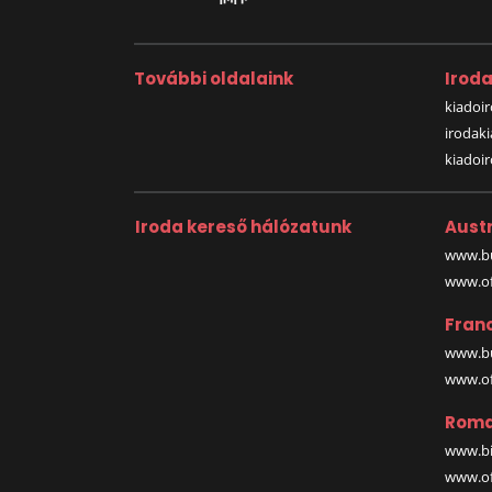
További oldalaink
Irod
kiadoir
irodak
kiadoi
Iroda kereső hálózatunk
Austr
www.bu
www.off
Fran
www.bu
www.off
Roma
www.bi
www.off