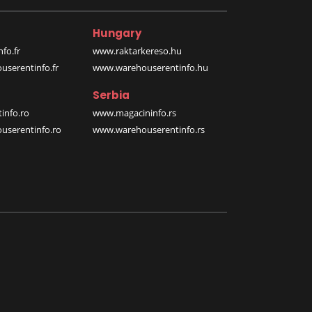
Hungary
fo.fr
www.raktarkereso.hu
serentinfo.fr
www.warehouserentinfo.hu
Serbia
info.ro
www.magacininfo.rs
serentinfo.ro
www.warehouserentinfo.rs