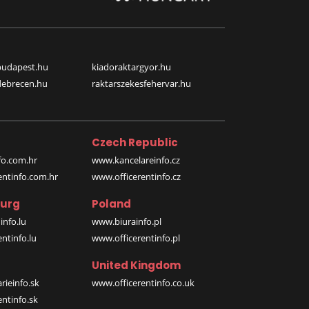
budapest.hu
kiadoraktargyor.hu
debrecen.hu
raktarszekesfehervar.hu
Czech Republic
o.com.hr
www.kancelareinfo.cz
entinfo.com.hr
www.officerentinfo.cz
urg
Poland
nfo.lu
www.biurainfo.pl
ntinfo.lu
www.officerentinfo.pl
United Kingdom
rieinfo.sk
www.officerentinfo.co.uk
ntinfo.sk