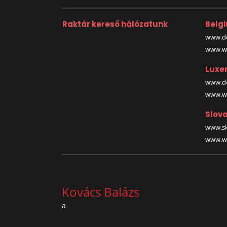
Raktár kereső hálózatunk
Belg
www.de
www.wa
Luxe
www.de
www.wa
Slova
www.sk
www.wa
Kovács Balázs
a