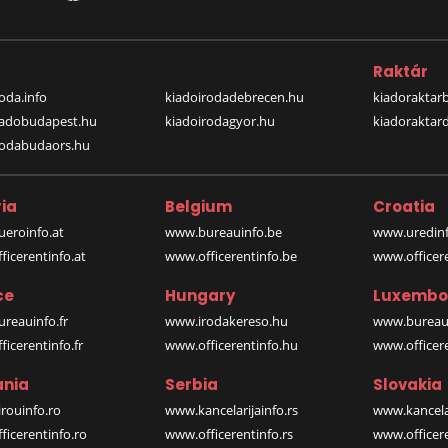
a
Raktár
oda.info
kiadoirodadebrecen.hu
kiadoraktar
iadobudapest.hu
kiadoirodagyor.hu
kiadoraktar
rodabudaors.hu
ia
Belgium
Croatia
eroinfo.at
www.bureauinfo.be
www.uredinf
icerentinfo.at
www.officerentinfo.be
www.officer
ce
Hungary
Luxembo
reauinfo.fr
www.irodakereso.hu
www.bureaui
icerentinfo.fr
www.officerentinfo.hu
www.officere
nia
Serbia
Slovakia
rouinfo.ro
www.kancelarijainfo.rs
www.kancela
icerentinfo.ro
www.officerentinfo.rs
www.officere