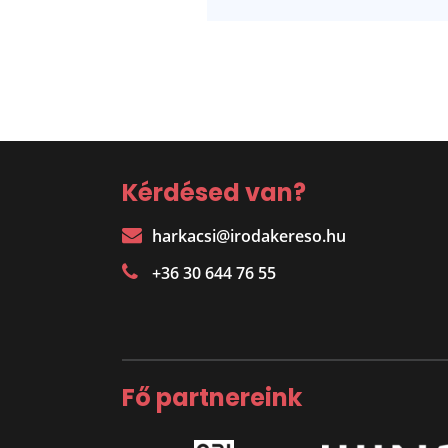
Kérdésed van?
harkacsi@irodakereso.hu
+36 30 644 76 55
Fő partnereink