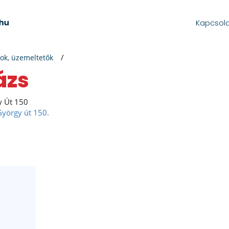
Kapcsol
ok, üzemeltetők
ázs
y Út 150
yörgy út 150.