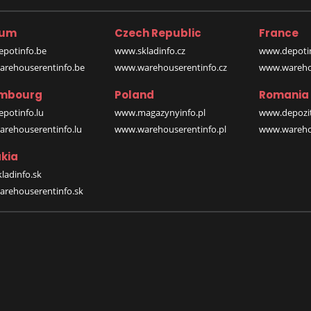
ium
Czech Republic
France
potinfo.be
www.skladinfo.cz
www.depotin
rehouserentinfo.be
www.warehouserentinfo.cz
www.warehou
mbourg
Poland
Romania
potinfo.lu
www.magazynyinfo.pl
www.depozit
rehouserentinfo.lu
www.warehouserentinfo.pl
www.warehou
kia
ladinfo.sk
rehouserentinfo.sk