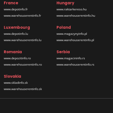
France
Hungary
www.depotinfo.fr
www.raktarkereso.hu
www.warehouserentinfo.fr
www.warehouserentinfo.hu
Luxembourg
Poland
www.depotinfo.lu
www.magazynyinfo.pl
www.warehouserentinfo.lu
www.warehouserentinfo.pl
Romania
Serbia
www.depozitinfo.ro
www.magacininfo.rs
www.warehouserentinfo.ro
www.warehouserentinfo.rs
Slovakia
www.skladinfo.sk
www.warehouserentinfo.sk