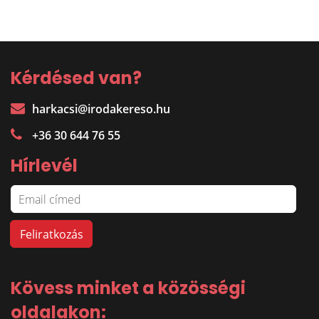
Kérdésed van?
harkacsi@irodakereso.hu
+36 30 644 76 55
Hírlevél
Kövess minket a közösségi
oldalakon: