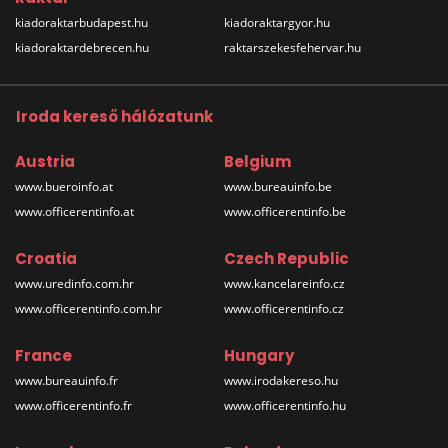
kiadoraktarbudapest.hu
kiadoraktargyor.hu
kiadoraktardebrecen.hu
raktarszekesfehervar.hu
Iroda kereső hálózatunk
Austria
Belgium
www.bueroinfo.at
www.bureauinfo.be
www.officerentinfo.at
www.officerentinfo.be
Croatia
Czech Republic
www.uredinfo.com.hr
www.kancelareinfo.cz
www.officerentinfo.com.hr
www.officerentinfo.cz
France
Hungary
www.bureauinfo.fr
www.irodakereso.hu
www.officerentinfo.fr
www.officerentinfo.hu