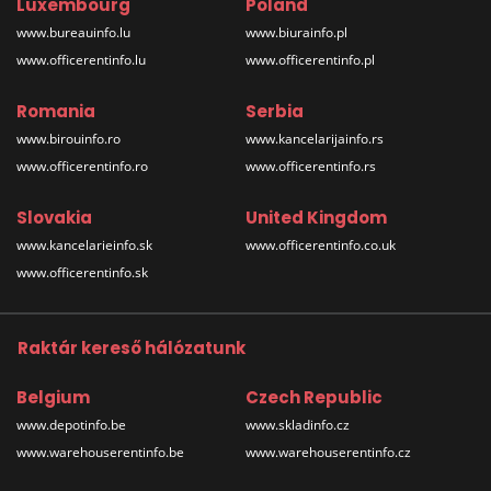
Luxembourg
Poland
www.bureauinfo.lu
www.biurainfo.pl
www.officerentinfo.lu
www.officerentinfo.pl
Romania
Serbia
www.birouinfo.ro
www.kancelarijainfo.rs
www.officerentinfo.ro
www.officerentinfo.rs
Slovakia
United Kingdom
www.kancelarieinfo.sk
www.officerentinfo.co.uk
www.officerentinfo.sk
Raktár kereső hálózatunk
Belgium
Czech Republic
www.depotinfo.be
www.skladinfo.cz
www.warehouserentinfo.be
www.warehouserentinfo.cz