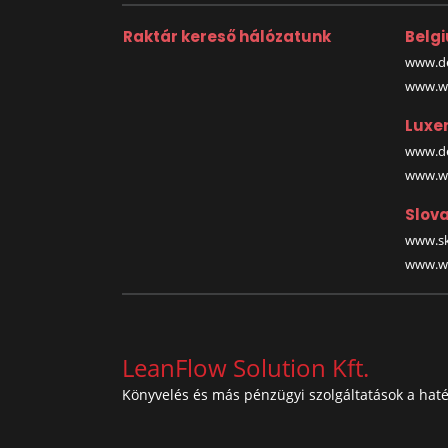
Raktár kereső hálózatunk
Belg
www.de
www.wa
Luxe
www.de
www.wa
Slova
www.sk
www.wa
LeanFlow Solution Kft.
Könyvelés és más pénzügyi szolgáltatások a hat