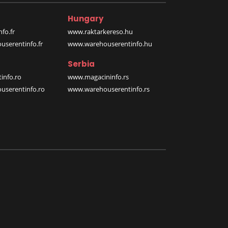
Hungary
fo.fr
www.raktarkereso.hu
serentinfo.fr
www.warehouserentinfo.hu
Serbia
info.ro
www.magacininfo.rs
serentinfo.ro
www.warehouserentinfo.rs