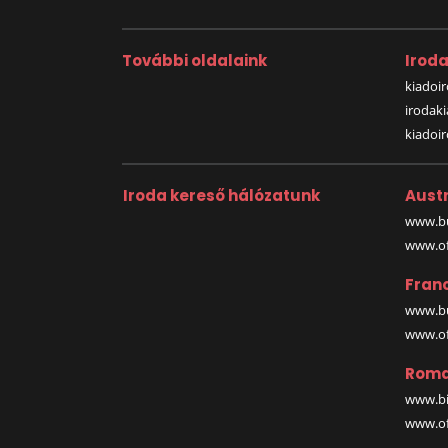
További oldalaink
Irod
kiadoir
irodak
kiadoi
Iroda kereső hálózatunk
Austr
www.bu
www.off
Fran
www.bu
www.off
Roma
www.bi
www.off