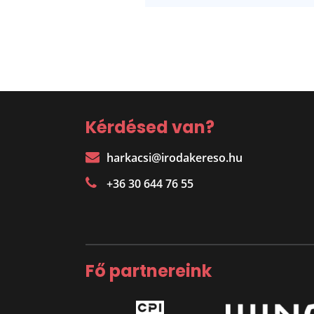
Kérdésed van?
harkacsi@irodakereso.hu
+36 30 644 76 55
Fő partnereink