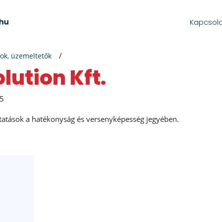
Kapcsol
ok, üzemeltetők
lution Kft.
05
tatások a hatékonyság és versenyképesség jegyében.