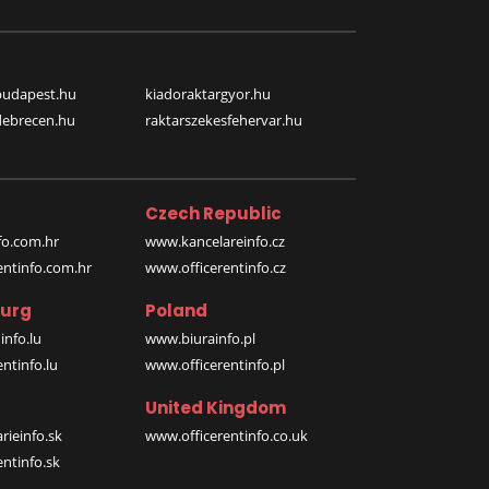
budapest.hu
kiadoraktargyor.hu
debrecen.hu
raktarszekesfehervar.hu
Czech Republic
o.com.hr
www.kancelareinfo.cz
entinfo.com.hr
www.officerentinfo.cz
urg
Poland
nfo.lu
www.biurainfo.pl
ntinfo.lu
www.officerentinfo.pl
United Kingdom
rieinfo.sk
www.officerentinfo.co.uk
ntinfo.sk