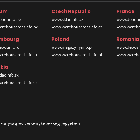
ium
Czech Republic
France
potinfo.be
www.skladinfo.cz
www.depotin
rehouserentinfo.be
www.warehouserentinfo.cz
www.warehou
mbourg
Poland
Romania
potinfo.lu
www.magazynyinfo.pl
www.depozit
rehouserentinfo.lu
www.warehouserentinfo.pl
www.warehou
kia
ladinfo.sk
rehouserentinfo.sk
ékonyság és versenyképesség jegyében.