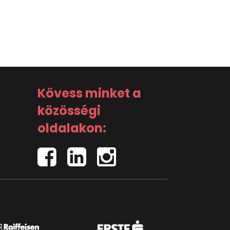
Kövess minket a
közösségi
oldalakon: