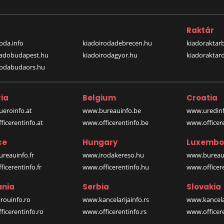
a
Raktár
oda.info
kiadoirodadebrecen.hu
kiadoraktar
iadobudapest.hu
kiadoirodagyor.hu
kiadoraktar
rodabudaors.hu
ia
Belgium
Croatia
eroinfo.at
www.bureauinfo.be
www.uredinf
icerentinfo.at
www.officerentinfo.be
www.officer
ce
Hungary
Luxembo
reauinfo.fr
www.irodakereso.hu
www.bureaui
icerentinfo.fr
www.officerentinfo.hu
www.officere
nia
Serbia
Slovakia
rouinfo.ro
www.kancelarijainfo.rs
www.kancela
icerentinfo.ro
www.officerentinfo.rs
www.officere