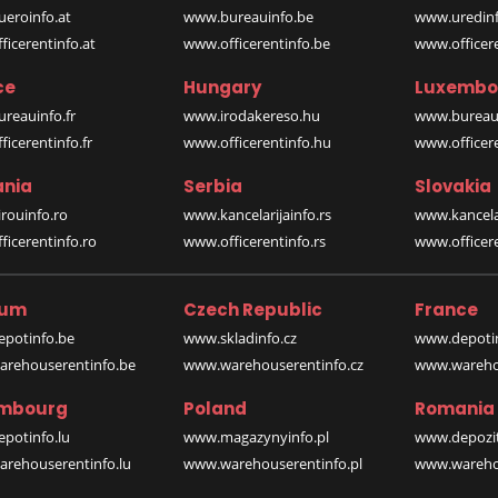
eroinfo.at
www.bureauinfo.be
www.uredinf
icerentinfo.at
www.officerentinfo.be
www.officer
ce
Hungary
Luxembo
reauinfo.fr
www.irodakereso.hu
www.bureaui
icerentinfo.fr
www.officerentinfo.hu
www.officere
nia
Serbia
Slovakia
rouinfo.ro
www.kancelarijainfo.rs
www.kancela
icerentinfo.ro
www.officerentinfo.rs
www.officere
ium
Czech Republic
France
potinfo.be
www.skladinfo.cz
www.depotin
rehouserentinfo.be
www.warehouserentinfo.cz
www.warehou
mbourg
Poland
Romania
potinfo.lu
www.magazynyinfo.pl
www.depozit
rehouserentinfo.lu
www.warehouserentinfo.pl
www.warehou