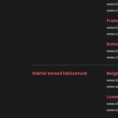
www.bu
www.off
Fran
www.bu
www.off
Roma
www.bi
www.off
Raktár kereső hálózatunk
Belg
www.de
www.wa
Luxe
www.de
www.wa