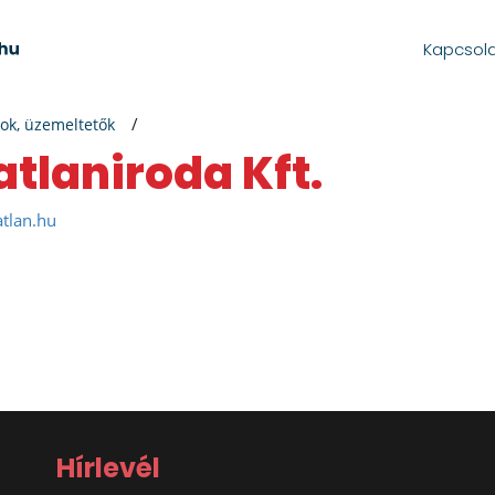
Kapcsol
ok, üzemeltetők
atlaniroda Kft.
atlan.hu
Hírlevél