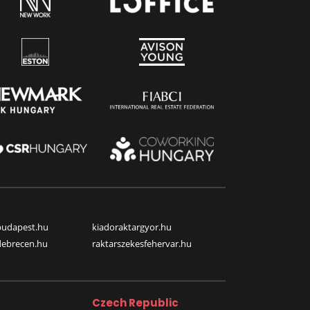
budapest.hu
kiadoraktargyor.hu
debrecen.hu
raktarszekesfehervar.hu
Czech Republic