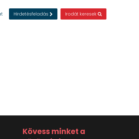
at
Hirdetésfeladás
Irodát keresek
Kövess minket a