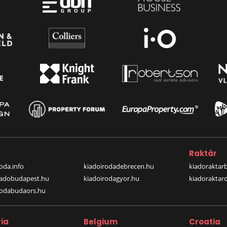
a
Raktár
oda.info
kiadoirodadebrecen.hu
kiadoraktar
iadobudapest.hu
kiadoirodagyor.hu
kiadoraktar
rodabudaors.hu
ia
Belgium
Croatia