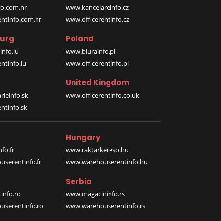
o.com.hr
www.kancelareinfo.cz
entinfo.com.hr
www.officerentinfo.cz
urg
Poland
nfo.lu
www.biurainfo.pl
ntinfo.lu
www.officerentinfo.pl
United Kingdom
rieinfo.sk
www.officerentinfo.co.uk
ntinfo.sk
Hungary
fo.fr
www.raktarkereso.hu
serentinfo.fr
www.warehouserentinfo.hu
Serbia
info.ro
www.magacininfo.rs
serentinfo.ro
www.warehouserentinfo.rs