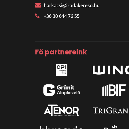
harkacsi@irodakereso.hu
+36 30 644 76 55
Fő partnereink