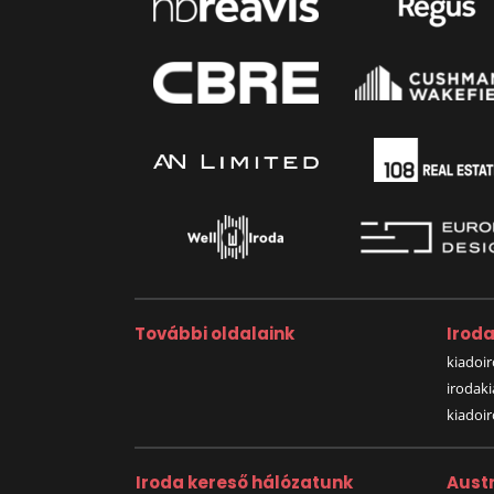
További oldalaink
Irod
kiadoir
irodak
kiadoi
Iroda kereső hálózatunk
Austr