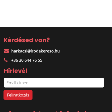
Kérdésed van?
harkacsi@irodakereso.hu
+36 30 644 76 55
Hírlevél