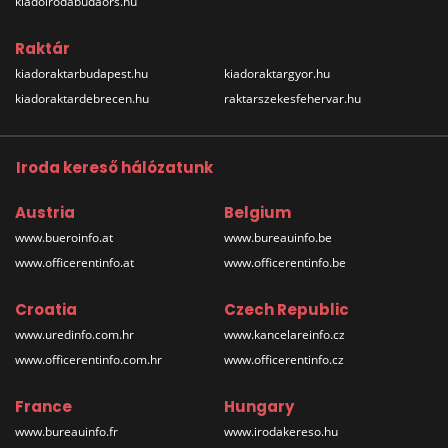
kiadoirodabudaors.hu
Raktár
kiadoraktarbudapest.hu
kiadoraktargyor.hu
kiadoraktardebrecen.hu
raktarszekesfehervar.hu
Iroda kereső hálózatunk
Austria
Belgium
www.bueroinfo.at
www.bureauinfo.be
www.officerentinfo.at
www.officerentinfo.be
Croatia
Czech Republic
www.uredinfo.com.hr
www.kancelareinfo.cz
www.officerentinfo.com.hr
www.officerentinfo.cz
France
Hungary
www.bureauinfo.fr
www.irodakereso.hu