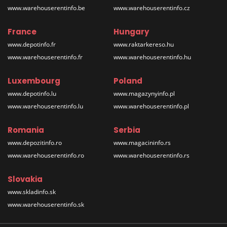
www.warehouserentinfo.be
www.warehouserentinfo.cz
France
Hungary
www.depotinfo.fr
www.raktarkereso.hu
www.warehouserentinfo.fr
www.warehouserentinfo.hu
Luxembourg
Poland
www.depotinfo.lu
www.magazynyinfo.pl
www.warehouserentinfo.lu
www.warehouserentinfo.pl
Romania
Serbia
www.depozitinfo.ro
www.magacininfo.rs
www.warehouserentinfo.ro
www.warehouserentinfo.rs
Slovakia
www.skladinfo.sk
www.warehouserentinfo.sk