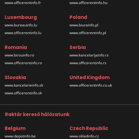
www.officerentinfo.fr
www.officerentinfo.hu
Luxembourg
Poland
www.bureauinfo.lu
www.biurainfo.pl
www.officerentinfo.lu
www.officerentinfo.pl
Romania
Serbia
www.birouinfo.ro
www.kancelarijainfo.rs
www.officerentinfo.ro
www.officerentinfo.rs
Slovakia
United Kingdom
www.kancelarieinfo.sk
www.officerentinfo.co.uk
www.officerentinfo.sk
Raktár kereső hálózatunk
Belgium
Czech Republic
www.depotinfo.be
www.skladinfo.cz