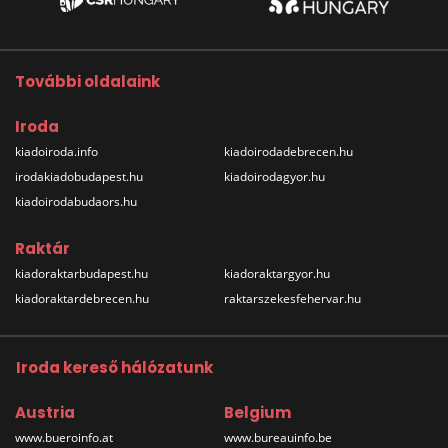
További oldalaink
Iroda
kiadoiroda.info
kiadoirodadebrecen.hu
irodakiadobudapest.hu
kiadoirodagyor.hu
kiadoirodabudaors.hu
Raktár
kiadoraktarbudapest.hu
kiadoraktargyor.hu
kiadoraktardebrecen.hu
raktarszekesfehervar.hu
Iroda kereső hálózatunk
Austria
Belgium
www.bueroinfo.at
www.bureauinfo.be