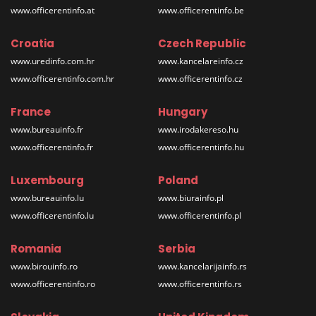
www.officerentinfo.at
www.officerentinfo.be
Croatia
Czech Republic
www.uredinfo.com.hr
www.kancelareinfo.cz
www.officerentinfo.com.hr
www.officerentinfo.cz
France
Hungary
www.bureauinfo.fr
www.irodakereso.hu
www.officerentinfo.fr
www.officerentinfo.hu
Luxembourg
Poland
www.bureauinfo.lu
www.biurainfo.pl
www.officerentinfo.lu
www.officerentinfo.pl
Romania
Serbia
www.birouinfo.ro
www.kancelarijainfo.rs
www.officerentinfo.ro
www.officerentinfo.rs