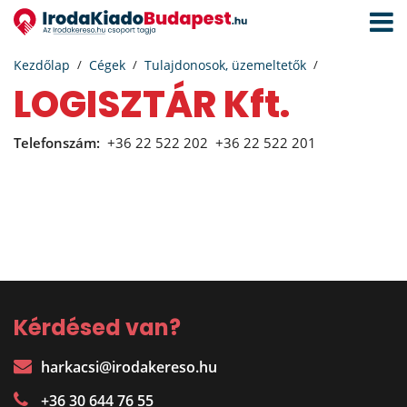
Navigá
aktivál
Kezdőlap
Cégek
Tulajdonosok, üzemeltetők
LOGISZTÁR Kft.
Telefonszám:
+36 22 522 202
+36 22 522 201
Kérdésed van?
harkacsi@irodakereso.hu
+36 30 644 76 55