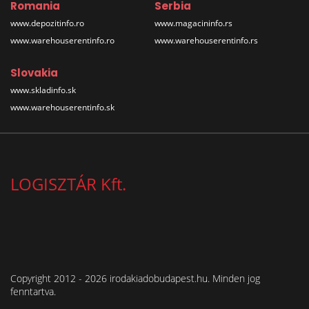
Romania
Serbia
www.depozitinfo.ro
www.magacininfo.rs
www.warehouserentinfo.ro
www.warehouserentinfo.rs
Slovakia
www.skladinfo.sk
www.warehouserentinfo.sk
LOGISZTÁR Kft.
Copyright 2012 - 2026 irodakiadobudapest.hu. Minden jog
fenntartva.