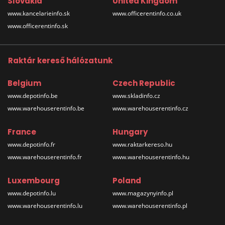
Slovakia
United Kingdom
www.kancelarieinfo.sk
www.officerentinfo.co.uk
www.officerentinfo.sk
Raktár kereső hálózatunk
Belgium
Czech Republic
www.depotinfo.be
www.skladinfo.cz
www.warehouserentinfo.be
www.warehouserentinfo.cz
France
Hungary
www.depotinfo.fr
www.raktarkereso.hu
www.warehouserentinfo.fr
www.warehouserentinfo.hu
Luxembourg
Poland
www.depotinfo.lu
www.magazynyinfo.pl
www.warehouserentinfo.lu
www.warehouserentinfo.pl